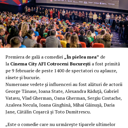
încât nu a mai putut fi pliat. Proprietarul l-a aruncat la
fier vechi a doua zi. Asta ca să fie clar de la început: nu
vorbim despre preferințe estetice, ci despre
funcționalitate reală.
Aluminiul, pe scurt: ușor,
rezistent la coroziune, dar cu
Premiera de gală a comediei
„În pielea mea”
de
nuanțe
la
Cinema City AFI Cotroceni București
a fost primită
pe 9 februarie de peste 1400 de spectatori cu aplauze,
Aluminiul e materialul care apare primul în conversație
râsete și bucurie.
când cineva caută un pavilion ușor. Și pe bună dreptate.
Numeroase vedete și influenceri au fost alături de actorii
Densitatea aluminiului e de aproximativ 2,7 g/cm³, față
George Tănase, Ioana State, Alexandra Răduță, Gabriel
de circa 7,8 g/cm³ pentru oțel. Practic, la un volum
Vatavu, Vlad Gherman, Oana Gherman, Sergiu Costache,
identic, aluminiul cântărește cam o treime din greutatea
Azaleea Necula, Ioana Ginghină, Mihai Găinușă, Daria
oțelului. Pentru oricine transportă, montează și
Jane, Cătălin Coșarcă și Toto Dumitrescu.
demontează frecvent o structură, diferența asta se
simte enorm.
„Este o comedie care nu urmărește tiparele ultimelor