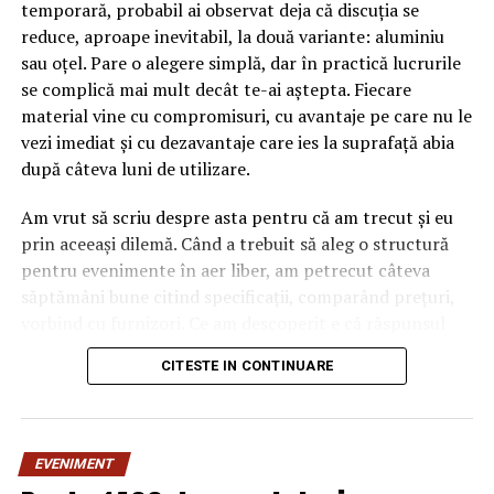
temporară, probabil ai observat deja că discuția se
reduce, aproape inevitabil, la două variante: aluminiu
sau oțel. Pare o alegere simplă, dar în practică lucrurile
se complică mai mult decât te-ai aștepta. Fiecare
material vine cu compromisuri, cu avantaje pe care nu le
vezi imediat și cu dezavantaje care ies la suprafață abia
după câteva luni de utilizare.
Am vrut să scriu despre asta pentru că am trecut și eu
prin aceeași dilemă. Când a trebuit să aleg o structură
pentru evenimente în aer liber, am petrecut câteva
săptămâni bune citind specificații, comparând prețuri,
vorbind cu furnizori. Ce am descoperit e că răspunsul
„corect” depinde mult de context, de cât de des muți
CITESTE IN CONTINUARE
pavilionul și de ce condiții meteo ai de înfruntat.
De ce contează alegerea
EVENIMENT
materialului mai mult decât