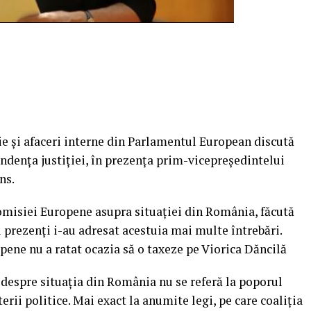
ţie şi afaceri interne din Parlamentul European discută
ndenţa justiţiei, în prezenţa prim-vicepreşedintelui
ns.
omisiei Europene asupra situaţiei din România, făcută
rezenţi i-au adresat acestuia mai multe întrebări.
ene nu a ratat ocazia să o taxeze pe Viorica Dăncilă
despre situaţia din România nu se referă la poporul
erii politice. Mai exact la anumite legi, pe care coaliţia