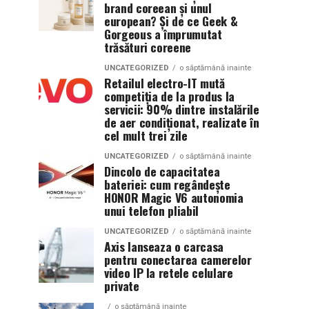
brand coreean și unul
european? Și de ce Geek &
Gorgeous a împrumutat
trăsături coreene
UNCATEGORIZED
o săptămână inainte
Retailul electro-IT mută
competiția de la produs la
servicii: 90% dintre instalările
de aer condiționat, realizate în
cel mult trei zile
UNCATEGORIZED
o săptămână inainte
Dincolo de capacitatea
bateriei: cum regândește
HONOR Magic V6 autonomia
unui telefon pliabil
UNCATEGORIZED
o săptămână inainte
Axis lanseaza o carcasa
pentru conectarea camerelor
video IP la retele celulare
private
o săptămână inainte