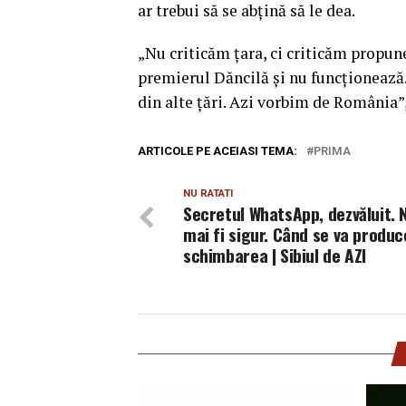
ar trebui să se abţină să le dea.
„Nu criticăm ţara, ci criticăm propune
premierul Dăncilă şi nu funcţionează.
din alte ţări. Azi vorbim de România
ARTICOLE PE ACEIASI TEMA:
PRIMA
NU RATATI
Secretul WhatsApp, dezvăluit. 
mai fi sigur. Când se va produc
schimbarea | Sibiul de AZI