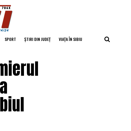
SPORT
ȘTIRI DIN JUDEȚ
VIAȚA ÎN SIBIU
mierul
la
biul