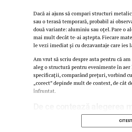
Dacă ai ajuns să compari structuri metalic
sau o terasă temporară, probabil ai observa
două variante: aluminiu sau oțel. Pare o al
mai mult decât te-ai aștepta. Fiecare mate
le vezi imediat și cu dezavantaje care ies l
Am vrut să scriu despre asta pentru că am t
aleg o structură pentru evenimente în aer 
specificații, comparând prețuri, vorbind c
„corect” depinde mult de context, de cât d
înfruntat.
De ce contează alegerea ma
Multe persoane tratează cadrul metalic al 
CITES
merge, de obicei, spre dimensiuni, spre as