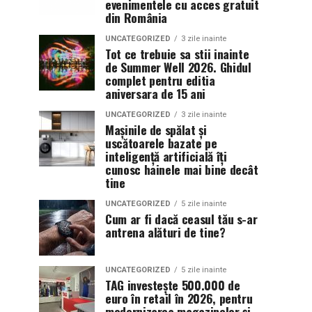
evenimentele cu acces gratuit
din România
UNCATEGORIZED
3 zile inainte
Tot ce trebuie sa stii inainte
de Summer Well 2026. Ghidul
complet pentru editia
aniversara de 15 ani
UNCATEGORIZED
3 zile inainte
Mașinile de spălat și
uscătoarele bazate pe
inteligență artificială îți
cunosc hainele mai bine decât
tine
UNCATEGORIZED
5 zile inainte
Cum ar fi dacă ceasul tău s-ar
antrena alături de tine?
UNCATEGORIZED
5 zile inainte
TAG investește 500.000 de
euro în retail în 2026, pentru
modernizarea magazinelor și