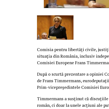
Comisia pentru libertăţi civile, justi
situaţia din România, inclusiv indepe
Comisiei Europene Frans Timmerma
După o scurtă prezentare a opiniei C
de Frans Timmermans, eurodeputaţii p
Prim-vicepreşedintele Comisiei Europ
Timmermans a susţinut că discuţiile 
român, ci doar la unele acţiuni ale put