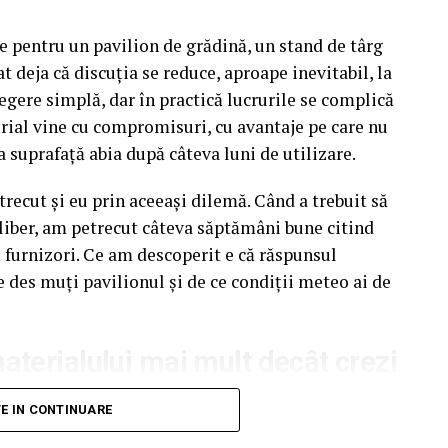
e pentru un pavilion de grădină, un stand de târg
t deja că discuția se reduce, aproape inevitabil, la
egere simplă, dar în practică lucrurile se complică
rial vine cu compromisuri, cu avantaje pe care nu
a suprafață abia după câteva luni de utilizare.
recut și eu prin aceeași dilemă. Când a trebuit să
liber, am petrecut câteva săptămâni bune citind
u furnizori. Ce am descoperit e că răspunsul
e des muți pavilionul și de ce condiții meteo ai de
terialului mai mult decât crezi
unui pavilion ca pe un detaliu secundar. Atenția
TE IN CONTINUARE
pectul acoperișului sau spre preț. Materialul din