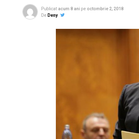
Publicat
acum 8 ani
pe
octombrie 2, 2018
De
Deny