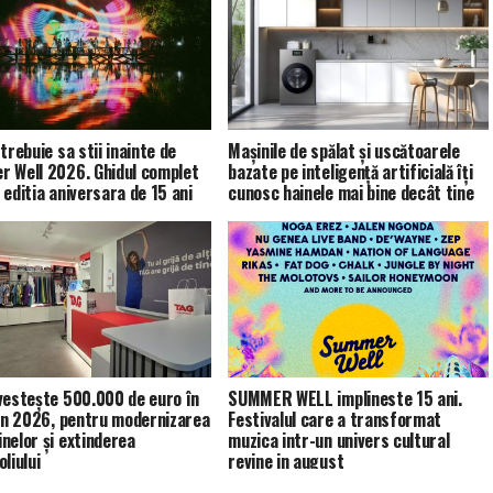
trebuie sa stii inainte de
Mașinile de spălat și uscătoarele
 Well 2026. Ghidul complet
bazate pe inteligență artificială îți
 editia aniversara de 15 ani
cunosc hainele mai bine decât tine
vestește 500.000 de euro în
SUMMER WELL implineste 15 ani.
 în 2026, pentru modernizarea
Festivalul care a transformat
nelor și extinderea
muzica intr-un univers cultural
liului
revine in august