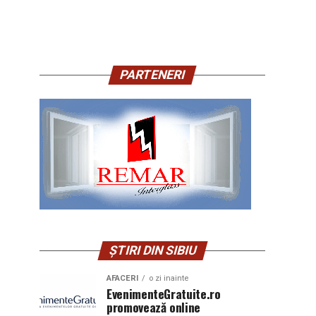
PARTENERI
ȘTIRI DIN SIBIU
AFACERI
o zi inainte
EvenimenteGratuite.ro
promovează online