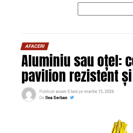
AFACERI
Aluminiu sau oțel: c
pavilion rezistent ș
Publicat
acum 5 luni
pe
martie 13, 2026
De
Ilea Serban