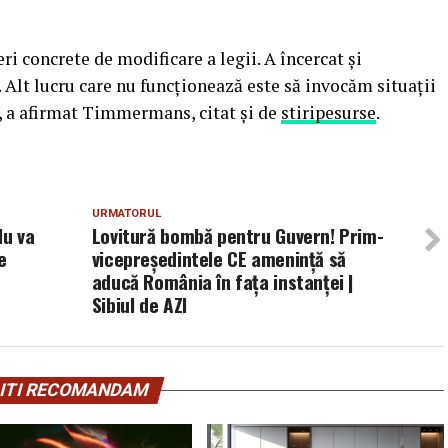
ri concrete de modificare a legii. A încercat şi
 Alt lucru care nu funcţionează este să invocăm situaţii
”, a afirmat Timmermans, citat şi de
stiripesurse
.
URMATORUL
Nu va
Lovitură bombă pentru Guvern! Prim-
e
vicepreşedintele CE ameninţă să
aducă România în faţa instanţei |
Sibiul de AZI
ITI RECOMANDAM