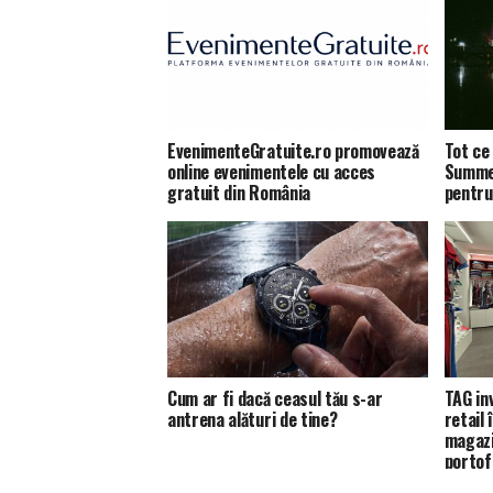
EvenimenteGratuite.ro promovează
Tot ce 
online evenimentele cu acces
Summer
gratuit din România
pentru
Cum ar fi dacă ceasul tău s-ar
TAG in
antrena alături de tine?
retail
magazi
portofo