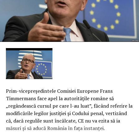
Prim-vicepreşedintele Comisiei Europene Frans
Timmermans face apel la autorităţile române să
„regândească cursul pe care l-au luat”, făcând referire la
modificările legilor justiţiei şi Codului penal, vertizând
că, dacă regulile sunt încălcate, CE nu va ezita să ia
măsuri şi să aducă România în faţa instanţei.