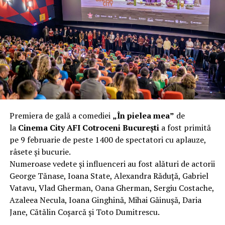
complet după o rafală de vânt care probabil nu depășea
40 km/h. Nu s-a prăbușit, dar s-a deformat atât de tare
încât nu a mai putut fi pliat. Proprietarul l-a aruncat la
fier vechi a doua zi. Asta ca să fie clar de la început: nu
vorbim despre preferințe estetice, ci despre
funcționalitate reală.
Aluminiul, pe scurt: ușor,
rezistent la coroziune, dar cu
Premiera de gală a comediei
„În pielea mea”
de
nuanțe
la
Cinema City AFI Cotroceni București
a fost primită
pe 9 februarie de peste 1400 de spectatori cu aplauze,
Aluminiul e materialul care apare primul în conversație
râsete și bucurie.
când cineva caută un pavilion ușor. Și pe bună dreptate.
Numeroase vedete și influenceri au fost alături de actorii
Densitatea aluminiului e de aproximativ 2,7 g/cm³, față
George Tănase, Ioana State, Alexandra Răduță, Gabriel
de circa 7,8 g/cm³ pentru oțel. Practic, la un volum
Vatavu, Vlad Gherman, Oana Gherman, Sergiu Costache,
identic, aluminiul cântărește cam o treime din greutatea
Azaleea Necula, Ioana Ginghină, Mihai Găinușă, Daria
oțelului. Pentru oricine transportă, montează și
Jane, Cătălin Coșarcă și Toto Dumitrescu.
demontează frecvent o structură, diferența asta se