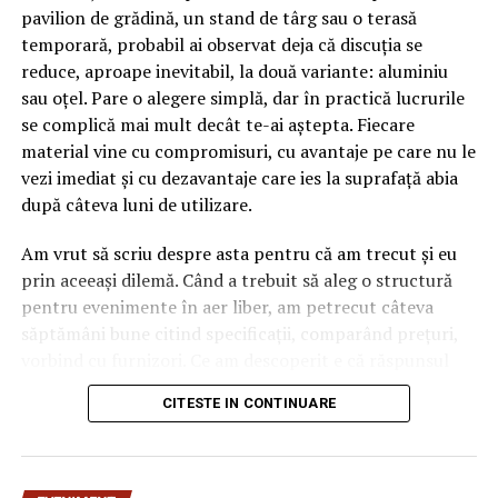
pavilion de grădină, un stand de târg sau o terasă
temporară, probabil ai observat deja că discuția se
reduce, aproape inevitabil, la două variante: aluminiu
sau oțel. Pare o alegere simplă, dar în practică lucrurile
se complică mai mult decât te-ai aștepta. Fiecare
material vine cu compromisuri, cu avantaje pe care nu le
vezi imediat și cu dezavantaje care ies la suprafață abia
după câteva luni de utilizare.
Am vrut să scriu despre asta pentru că am trecut și eu
prin aceeași dilemă. Când a trebuit să aleg o structură
pentru evenimente în aer liber, am petrecut câteva
săptămâni bune citind specificații, comparând prețuri,
vorbind cu furnizori. Ce am descoperit e că răspunsul
„corect” depinde mult de context, de cât de des muți
CITESTE IN CONTINUARE
pavilionul și de ce condiții meteo ai de înfruntat.
De ce contează alegerea