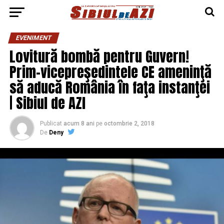
EVENIMENT
Lovitură bombă pentru Guvern!
Prim-vicepreşedintele CE ameninţă
să aducă România în faţa instanţei
| Sibiul de AZI
Publicat
acum 8 ani
pe
octombrie 2, 2018
De
Deny