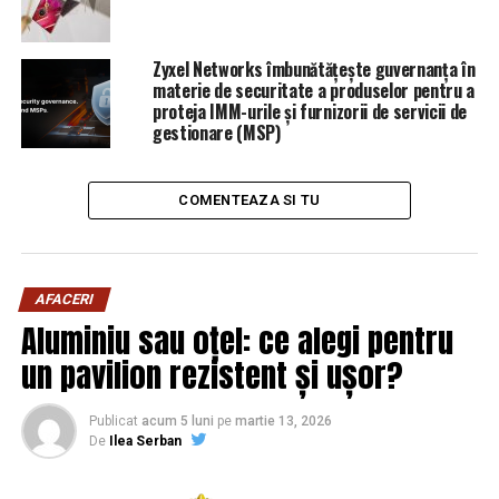
pentru cumpărături al românilor. Şi-a extins depozitele
locale | Sibiul de AZI
Zyxel Networks îmbunătățește guvernanța în
NU RATATI
materie de securitate a produselor pentru a
Record. Mortalitatea crescută îi îmbogățește pe
proteja IMM-urile și furnizorii de servicii de
patronii de pompe funebre. Cifrele de afaceri sunt
gestionare (MSP)
halucinante! | Sibiul de AZI
COMENTEAZA SI TU
AFACERI
Aluminiu sau oțel: ce alegi pentru
un pavilion rezistent și ușor?
Publicat
acum 5 luni
pe
martie 13, 2026
De
Ilea Serban