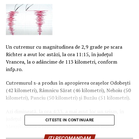
Un cutremur cu magnitudinea de 2,9 grade pe scara
Richter a avut loc astăzi, la ora 11:15, în judeţul
Vrancea, la o adâncime de 113 kilometri, conform
infp.ro.
Cutremurul s-a produs în apropierea oraşelor Odobeşti
(42 kilometri), Râmnicu Sărat (46 kilometri), Nehoiu (50
kilometri), Panciu (50 kilometri) şi Buzău (51 kilometri).
Azi dimineaţă, la ora 4:33, a mai avut loc un seism, în
judeţul Vaslui, la o adâncime de 4 kilometri.
CITESTE IN CONTINUARE
Magnitudinea a fost de 2.5 grade pe scara Richter.
ITI RECOMANDAM