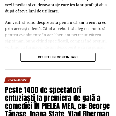
vezi imediat și cu dezavantaje care ies la suprafață abia
după câteva luni de utilizare.
Am vrut să scriu despre asta pentru că am trecut și eu
prin aceeași dilemă. Când a trebuit să aleg o structură
pentru evenimente în aer liber, am petrecut câteva
săptămâni bune citind specificații, comparând prețuri,
vorbind cu furnizori. Ce am descoperit e că răspunsul
„corect” depinde mult de context, de cât de des muți
CITESTE IN CONTINUARE
pavilionul și de ce condiții meteo ai de înfruntat.
De ce contează alegerea
EVENIMENT
materialului mai mult decât
Peste 1400 de spectatori
crezi
entuziaști la premiera de gală a
comediei ÎN PIELEA MEA, cu: George
Multe persoane tratează cadrul metalic al unui pavilion
ca pe un detaliu secundar. Atenția merge, de obicei, spre
Tănase, Ioana State, Vlad Gherman,