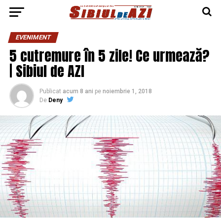
EVENIMENT
5 cutremure în 5 zile! Ce urmează?
| Sibiul de AZI
Publicat
acum 8 ani
pe
noiembrie 1, 2018
De
Deny