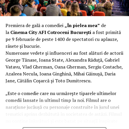
Aluminiul, pe scurt: ușor,
rezistent la coroziune, dar cu
Premiera de gală a comediei
„În pielea mea”
de
nuanțe
la
Cinema City AFI Cotroceni București
a fost primită
pe 9 februarie de peste 1400 de spectatori cu aplauze,
Aluminiul e materialul care apare primul în conversație
râsete și bucurie.
când cineva caută un pavilion ușor. Și pe bună dreptate.
Numeroase vedete și influenceri au fost alături de actorii
Densitatea aluminiului e de aproximativ 2,7 g/cm³, față
George Tănase, Ioana State, Alexandra Răduță, Gabriel
de circa 7,8 g/cm³ pentru oțel. Practic, la un volum
Vatavu, Vlad Gherman, Oana Gherman, Sergiu Costache,
identic, aluminiul cântărește cam o treime din greutatea
Azaleea Necula, Ioana Ginghină, Mihai Găinușă, Daria
oțelului. Pentru oricine transportă, montează și
Jane, Cătălin Coșarcă și Toto Dumitrescu.
demontează frecvent o structură, diferența asta se
simte enorm.
„Este o comedie care nu urmărește tiparele ultimelor
comedii lansate în ultimul timp la noi. Filmul are o
Un alt avantaj greu de ignorat e rezistența naturală la
narațiune jucăușă cu personaje construite în jurul unei
coroziune. Aluminiul formează un strat subțire de oxid
tematici aprins dezbătută în societatea de astăzi. Filmul
pe suprafață care îl protejează de rugină fără să fie
nu conține înjurături și este bazat pe situații inspirate
nevoie de vopsea sau tratamente suplimentare. Într-un
din viața reală.”, spune regizorul Paul Decu.