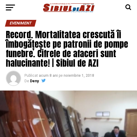
EVENIMENT
Record. Mortalitatea crescută îi
îmbogățește pe patronii de pompe
funebre. Cifrele de afaceri sunt
halucinante! | Sibiul de AZI
Publicat
acum 8 ani
pe
noiembrie 1, 2018
De
Deny