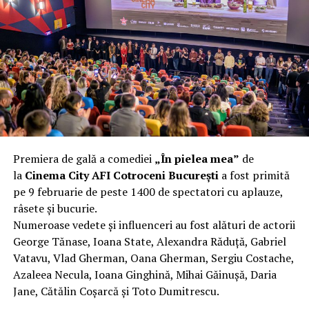
complet după o rafală de vânt care probabil nu depășea
40 km/h. Nu s-a prăbușit, dar s-a deformat atât de tare
încât nu a mai putut fi pliat. Proprietarul l-a aruncat la
fier vechi a doua zi. Asta ca să fie clar de la început: nu
vorbim despre preferințe estetice, ci despre
funcționalitate reală.
Aluminiul, pe scurt: ușor,
rezistent la coroziune, dar cu
Premiera de gală a comediei
„În pielea mea”
de
nuanțe
la
Cinema City AFI Cotroceni București
a fost primită
pe 9 februarie de peste 1400 de spectatori cu aplauze,
Aluminiul e materialul care apare primul în conversație
râsete și bucurie.
când cineva caută un pavilion ușor. Și pe bună dreptate.
Numeroase vedete și influenceri au fost alături de actorii
Densitatea aluminiului e de aproximativ 2,7 g/cm³, față
George Tănase, Ioana State, Alexandra Răduță, Gabriel
de circa 7,8 g/cm³ pentru oțel. Practic, la un volum
Vatavu, Vlad Gherman, Oana Gherman, Sergiu Costache,
identic, aluminiul cântărește cam o treime din greutatea
Azaleea Necula, Ioana Ginghină, Mihai Găinușă, Daria
oțelului. Pentru oricine transportă, montează și
Jane, Cătălin Coșarcă și Toto Dumitrescu.
demontează frecvent o structură, diferența asta se