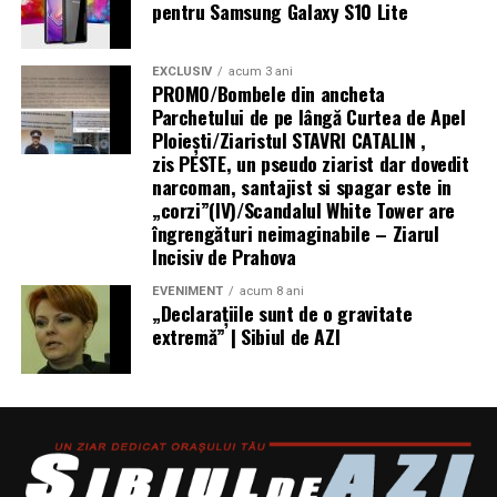
pentru Samsung Galaxy S10 Lite
probabil, cel mai subestimat factor în alegerea
Un cadou, oricât de frumos ar fi, se poate rata printr-un
materialului pentru un pavilion.
singur lucru: lipsa unei punți între el și voi. De aceea, cel
EXCLUSIV
acum 3 ani
PROMO/Bombele din ancheta
mai simplu mod de a-l salva de impresia de grabă e să
Aluminiul, cum spuneam, formează spontan un strat de
Parchetului de pe lângă Curtea de Apel
adaugi o punte. Un mesaj scris de mână. Nu perfect, nu
oxid de aluminiu (Al₂O₃) care aderă puternic la suprafață
Ploieşti/Ziaristul STAVRI CATALIN ,
literar, nu „ca în filme”. Un mesaj care sună a tine. Un
și acționează ca o barieră naturală. Acest strat se
zis PESTE, un pseudo ziarist dar dovedit
mesaj în care recunoști ceva adevărat.
regenerează automat dacă e zgâriat, ceea ce face
narcoman, santajist si spagar este in
aluminiul practic imun la rugina obișnuită. Singura
„corzi”(IV)/Scandalul White Tower are
Poți să scrii despre un moment mic, poate chiar banal,
excepție apare în medii foarte acide sau foarte alcaline,
îngrengături neimaginabile – Ziarul
care pentru tine a contat. Despre dimineața în care a
Incisiv de Prahova
unde stratul protector se dizolvă.
pus cafeaua pe masă fără să spui nimic. Despre cum te-a
EVENIMENT
acum 8 ani
ținut de mână la un drum lung. Despre felul în care îți
Oțelul carbon, în schimb, ruginește. Punct. Fără
„Declaraţiile sunt de o gravitate
pune întrebări când vede că ești departe cu mintea. Un
protecție, un cadru de oțel expus la umiditate va
extremă” | Sibiul de AZI
astfel de mesaj nu are nevoie de floricele stilistice. Are
dezvolta rugină vizibilă în câteva săptămâni.
nevoie de sinceritate.
Galvanizarea rezolvă problema temporar, dar stratul de
zinc se erodează în timp, mai ales în zonele de îmbinare,
Și mai e ceva: ambalajul. Nu, nu mă refer la cutii scumpe
la suduri și acolo unde structura e solicitată mecanic.
și funde exagerate. Mă refer la grijă. La faptul că te-ai
oprit o clipă să te gândești cum se simte când îl
Am avut un pavilion de oțel galvanizat pe care l-am