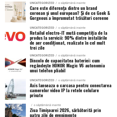
UNCATEGORIZED
o săptămână inainte
ce pur și simplu nu se justifică economic.
film, declarații din partea actorilor și informații despre
Care este diferența dintre un brand
Și da, uneori cadoul ideal nu e un obiect, ci un moment
concursuri sunt disponibile pe paginile social media ale
coreean și unul european? Și de ce Geek &
pe care îl creezi. Un drum scurt fără telefon, o cină
Gorgeous a împrumutat trăsături coreene
Greutate versus rezistență:
filmului de
Facebook
,
Instagram
,
TikTok
.
gătită cu adevărat, cu lumina mai domoală, cu muzica
compromisul central
UNCATEGORIZED
o săptămână inainte
potrivită. Nu sună spectaculos, știu. Dar tocmai asta e
Adrian Pădurețu semnează imaginea filmului. De sunet
Retailul electro-IT mută competiția de la
frumusețea: iubirea nu are mereu nevoie de artificii, are
s-a ocupat Bogdan Ivanovici, de scenografie Anca
produs la servicii: 90% dintre instalările
Dacă ar fi să rezum toată dezbaterea într-o singură
de aer condiționat, realizate în cel mult
nevoie de consecvență.
Miron, iar de costume Francisca Vass.
frază, ar fi asta: aluminiul câștigă la greutate, oțelul
trei zile
câștigă la rezistență. Întrebarea reală e care dintre
„În Pielea Mea”
este un film produs de: CB MOTION
Cadoul ca limbaj al atenției
UNCATEGORIZED
o săptămână inainte
aceste două proprietăți contează mai mult pentru tine,
Dincolo de capacitatea bateriei: cum
PICTURES.
regândește HONOR Magic V6 autonomia
în situația ta concretă.
Un cadou reușit are, aproape întotdeauna, o logică
unui telefon pliabil
Producător asociat: MAGNETIC MEDIA PRODUCTIONS
emoțională. Nu e neapărat logică de tipul „îi place X,
Pentru un
cort metalic
destinat evenimentelor
deci cumpăr X”. E mai degrabă „îi place cum se simte X”.
UNCATEGORIZED
o săptămână inainte
Producător: Claudiu Boboc
comerciale sau târgurilor, unde montajul și demontajul
Axis lanseaza o carcasa pentru conectarea
De exemplu, dacă persoana iubită e genul care trăiește
camerelor video IP la retele celulare
se repetă de zeci de ori pe an, greutatea devine un
în ritm alert, care are mereu ceva de rezolvat și doarme
private
Producător executiv: Adela Mara
factor critic. Fiecare kilogram în plus înseamnă efort
cu gândurile aprinse, un cadou bun nu e încă un lucru,
suplimentar, timp pierdut și, pe termen lung, uzură
încă un obiect care cere spațiu și grijă. Poate fi ceva care
Manager producție: Iulia Cezara Roșu
o săptămână inainte
fizică pentru echipa care face instalarea. În astfel de
Ziua Timișoarei 2026, sărbătorită prin
îi scade presiunea. Un buchet care îi schimbă aerul din
patru zile de evenimente
cazuri, aluminiul e o alegere care se plătește singură
cameră. Un bilețel care îi dă voie să se oprească. Un