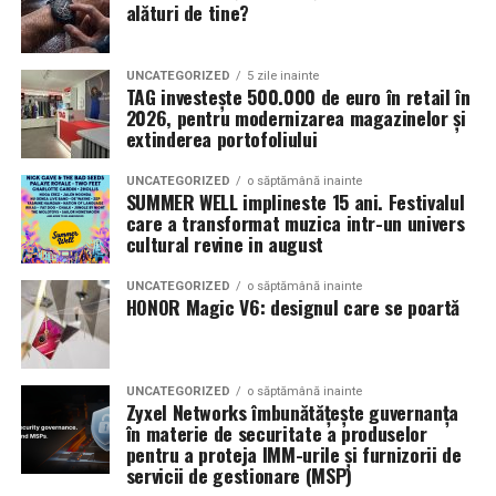
alături de tine?
conținut scăzut, de obicei grade S235 sau S275 conform
Pornește de la persoană, nu de
Actorii
Vlad Gherman, Oana Gherman și Ioana
standardelor europene. Aceste grade oferă o combinație
Ginghină
vin la întâlnirea cu publicul din
Cinema City
la vitrină
bună de rezistență și ductilitate, sunt ușor de sudat și
UNCATEGORIZED
5 zile inainte
Vivo! Pitești pe 17 februarie, de la 18:30
și vor
TAG investește 500.000 de euro în retail în
relativ ieftine.
participa la o discuție după proiecție, alături de
2026, pentru modernizarea magazinelor și
Dacă aș avea un singur sfat, ar fi acesta: începe cu o
extinderea portofoliului
regizorul
Paul Decu.
Oțelul galvanizat adaugă un strat de zinc pe suprafață,
întrebare despre celălalt, nu cu o căutare în magazin. Ce
oferind protecție decentă împotriva ruginii. E o soluție
îi face bine? Ce îl liniștește? Ce îl pune pe gânduri? Ce îl
UNCATEGORIZED
o săptămână inainte
Caravana
„În pielea mea”
ajunge la
Cinema City
SUMMER WELL implineste 15 ani. Festivalul
bună pentru pavilioanele care stau perioade lungi în
face să râdă cu poftă, de parcă ar fi din nou copil? Dacă
Shopping City Ploiești, pe 18 februarie,
de la 18:30, la
care a transformat muzica intr-un univers
exterior. Galvanizarea la cald e mai eficientă decât cea la
răspunsurile nu vin imediat, nu e o tragedie. Uneori ai
cultural revine in august
proiecția specială introdusă de regizorul
Paul Decu
,
rece, deși costă ceva mai mult. Diferența se vede în timp:
nevoie să stai puțin cu întrebarea, să o lași să se așeze.
alături de actorii
Ioana State, Vlad și Oana Gherman,
un cadru galvanizat la cald poate rezista 20 de ani sau
UNCATEGORIZED
o săptămână inainte
Azaleea Necula și Gabriel Vatavu.
HONOR Magic V6: designul care se poartă
Mulți dintre noi credem că romantismul ar trebui să fie
mai mult în condiții normale, pe când unul galvanizat
spontan. Dar adevărul e că romantismul bun are ceva
electrolitic începe să dea semne de uzură după câțiva
O comedie actuală și spumoasă, filmul
„În pielea
din disciplina unui om care ține la relația lui. Pare
ani.
mea”
este distribuit de T.R.I.B.E. Films.
spontan la suprafață, dar e construit din atenție
UNCATEGORIZED
o săptămână inainte
Zyxel Networks îmbunătățește guvernanța
Oțelul inoxidabil ar fi, teoretic, varianta ideală, dar
repetată. Din observații strânse în timp. Din faptul că ai
TRAILER:
https://bit.ly/InPieleaMea
în materie de securitate a produselor
prețul îl scoate din discuție pentru majoritatea
notat în minte, fără să-ți dai seama, că îi place ceaiul de
Site oficial:
inpieleamea.ro
pentru a proteja IMM-urile și furnizorii de
aplicațiilor. Un cadru de pavilion din inox ar costa de trei
mentă seara sau că are un loc preferat în oraș unde se
servicii de gestionare (MSP)
ori mai mult decât unul din oțel carbon galvanizat, ceea
simte în siguranță.
Mai multe detalii, imagini de la filmări, fragmente din