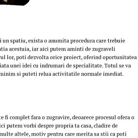
i un spatiu, exista o anumita procedura care trebuie
atia acestuia, iar aici putem aminti de zugraveli
l lor, poti dezvolta orice proiect, oferind oportunitatea
iata unei idei cu indrumari de specialitate. Totul se va
 minim si puteti relua activitatile normale imediat.
e fi complet fara o zugravire, deoarece procesul ofera o
ici putem vorbi despre propria ta casa, cladire de
multe altele, motiv pentru care merita sa stii ca poti