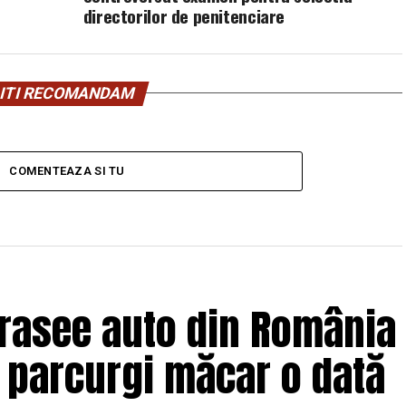
directorilor de penitenciare
ITI RECOMANDAM
COMENTEAZA SI TU
trasee auto din România
e parcurgi măcar o dată