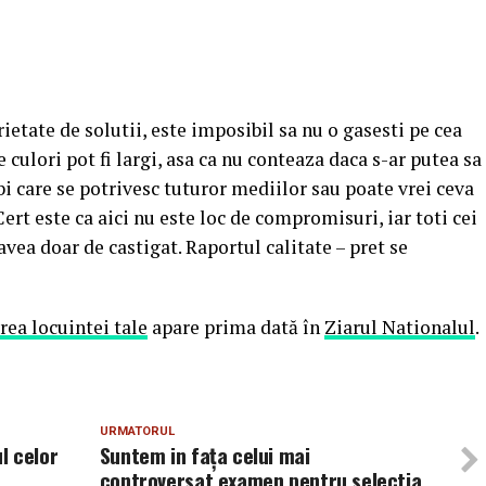
etate de solutii, este imposibil sa nu o gasesti pe cea
e culori pot fi largi, asa ca nu conteaza daca s-ar putea sa
bi care se potrivesc tuturor mediilor sau poate vrei ceva
ert este ca aici nu este loc de compromisuri, iar toti cei
ea doar de castigat. Raportul calitate – pret se
rea locuintei tale
apare prima dată în
Ziarul Nationalul
.
URMATORUL
l celor
Suntem in fața celui mai
controversat examen pentru selectia