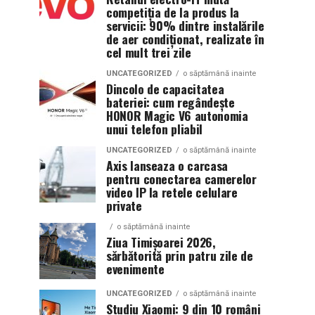
competiția de la produs la
servicii: 90% dintre instalările
de aer condiționat, realizate în
cel mult trei zile
UNCATEGORIZED
o săptămână inainte
Dincolo de capacitatea
bateriei: cum regândește
HONOR Magic V6 autonomia
unui telefon pliabil
UNCATEGORIZED
o săptămână inainte
Axis lanseaza o carcasa
pentru conectarea camerelor
video IP la retele celulare
private
o săptămână inainte
Ziua Timișoarei 2026,
sărbătorită prin patru zile de
evenimente
UNCATEGORIZED
o săptămână inainte
Studiu Xiaomi: 9 din 10 români