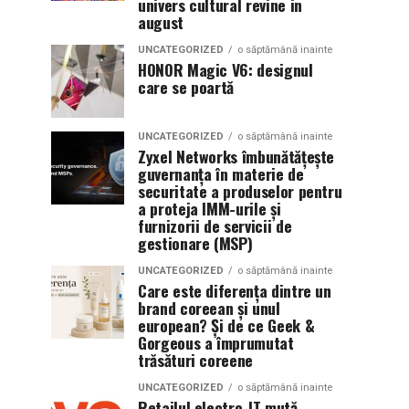
univers cultural revine in
august
UNCATEGORIZED
o săptămână inainte
HONOR Magic V6: designul
care se poartă
UNCATEGORIZED
o săptămână inainte
Zyxel Networks îmbunătățește
guvernanța în materie de
securitate a produselor pentru
a proteja IMM-urile și
furnizorii de servicii de
gestionare (MSP)
UNCATEGORIZED
o săptămână inainte
Care este diferența dintre un
brand coreean și unul
european? Și de ce Geek &
Gorgeous a împrumutat
trăsături coreene
UNCATEGORIZED
o săptămână inainte
Retailul electro-IT mută