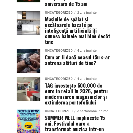
aniversara de 15 ani
UNCATEGORIZED
2 zile inainte
Mașinile de spălat și
uscătoarele bazate pe
inteligență artificială îți
cunosc hainele mai bine decât
tine
UNCATEGORIZED
4 zile inainte
Cum ar fi dacă ceasul tău s-ar
antrena alături de tine?
UNCATEGORIZED
4 zile inainte
TAG investește 500.000 de
euro în retail în 2026, pentru
modernizarea magazinelor și
extinderea portofoliului
UNCATEGORIZED
o săptămână inainte
SUMMER WELL implineste 15
ani. Festivalul care a
transformat muzica intr-un