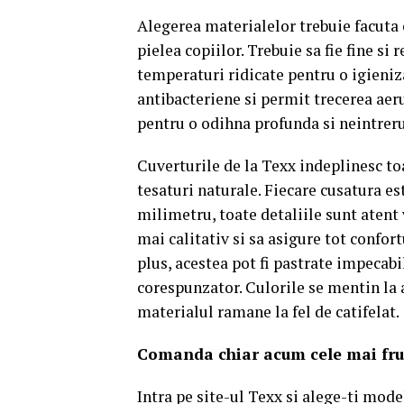
Alegerea materialelor trebuie facuta
pielea copiilor. Trebuie sa fie fine si
temperaturi ridicate pentru o igieniza
antibacteriene si permit trecerea aeru
pentru o odihna profunda si neintrerup
Cuverturile de la Texx indeplinesc toa
tesaturi naturale. Fiecare cusatura es
milimetru, toate detaliile sunt atent 
mai calitativ si sa asigure tot confor
plus, acestea pot fi pastrate impecabi
corespunzator. Culorile se mentin la a
materialul ramane la fel de catifelat.
Comanda chiar acum cele mai frum
Intra pe site-ul Texx si alege-ti mode