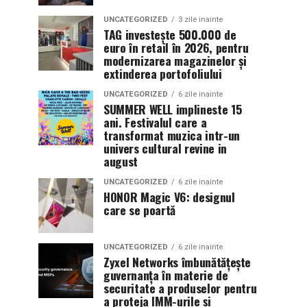
UNCATEGORIZED
3 zile inainte
TAG investește 500.000 de
euro în retail în 2026, pentru
modernizarea magazinelor și
extinderea portofoliului
UNCATEGORIZED
6 zile inainte
SUMMER WELL implineste 15
ani. Festivalul care a
transformat muzica intr-un
univers cultural revine in
august
UNCATEGORIZED
6 zile inainte
HONOR Magic V6: designul
care se poartă
UNCATEGORIZED
6 zile inainte
Zyxel Networks îmbunătățește
guvernanța în materie de
securitate a produselor pentru
a proteja IMM-urile și