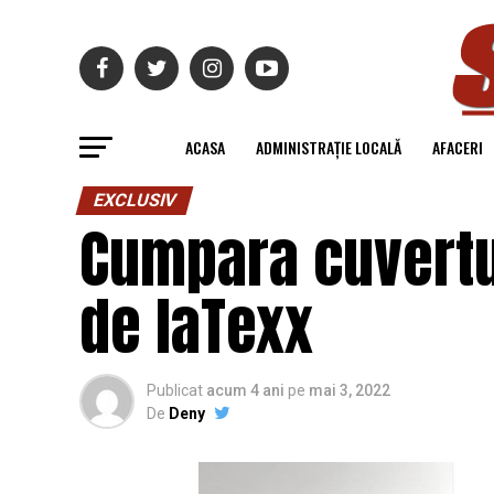
ACASA
ADMINISTRAȚIE LOCALĂ
AFACERI
EXCLUSIV
Cumpara cuvertur
de laTexx
Publicat
acum 4 ani
pe
mai 3, 2022
De
Deny