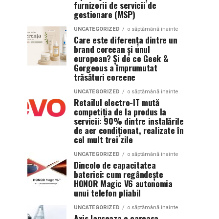
furnizorii de servicii de
gestionare (MSP)
UNCATEGORIZED
o săptămână inainte
Care este diferența dintre un
brand coreean și unul
european? Și de ce Geek &
Gorgeous a împrumutat
trăsături coreene
UNCATEGORIZED
o săptămână inainte
Retailul electro-IT mută
competiția de la produs la
servicii: 90% dintre instalările
de aer condiționat, realizate în
cel mult trei zile
UNCATEGORIZED
o săptămână inainte
Dincolo de capacitatea
bateriei: cum regândește
HONOR Magic V6 autonomia
unui telefon pliabil
UNCATEGORIZED
o săptămână inainte
Axis lanseaza o carcasa