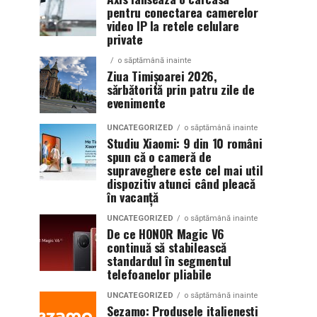
pentru conectarea camerelor
video IP la retele celulare
private
o săptămână inainte
Ziua Timișoarei 2026,
sărbătorită prin patru zile de
evenimente
UNCATEGORIZED
o săptămână inainte
Studiu Xiaomi: 9 din 10 români
spun că o cameră de
supraveghere este cel mai util
dispozitiv atunci când pleacă
în vacanță
UNCATEGORIZED
o săptămână inainte
De ce HONOR Magic V6
continuă să stabilească
standardul în segmentul
telefoanelor pliabile
UNCATEGORIZED
o săptămână inainte
Sezamo: Produsele italienești