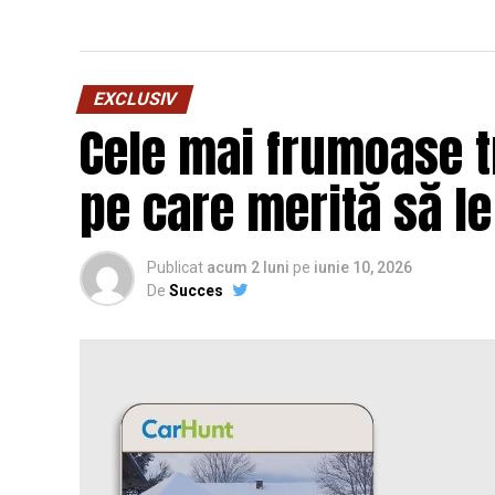
EXCLUSIV
Cele mai frumoase 
pe care merită să l
Publicat
acum 2 luni
pe
iunie 10, 2026
De
Succes