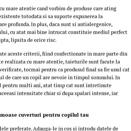
 cu mare atentie cand vorbim de produse care ating
 rezistente totodata si sa suporte expunerea la
re profunda. In plus, daca sunt si antialergenice,
lui, cu atat mai bine intrucat constituie mediul perfect
ta, lipsita de orice risc.
te aceste criterii, fiind confectionate in mare parte din
te realizata cu mare atentie, taieturile sunt facute la
verificate, tocmai pentru ca produsul final sa fie unul cat
tul de care un copil are nevoie in timpul somnului. In
l pentru multi ani, atat timp cat sunt intretinute
ceeasi intensitate chiar si dupa spalari intense, iar
oase cuverturi pentru copilul tau
lele preferate. Adauga-le in cos si introdu datele de