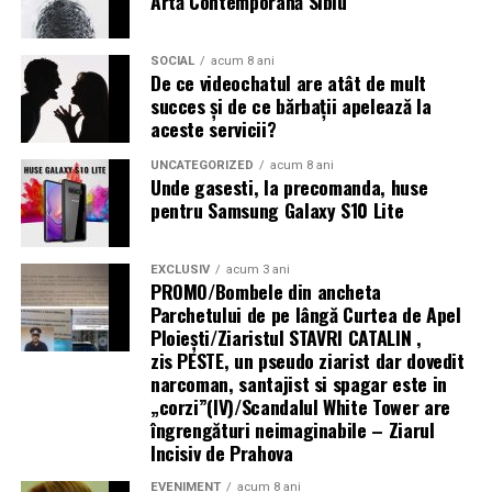
Artă Contemporană Sibiu
Tratamentul hormonal al endometriozei
(contraceptive, progestative, analogi GnRH)
nu
SOCIAL
acum 8 ani
„Există un decalaj
De ce videochatul are atât de mult
îmbunătățește fertilitatea
și nu trebuie recomandat cu
succes și de ce bărbații apelează la
structural între
scopul de a crește șansele de sarcină. Suprimarea
aceste servicii?
hormonală oprește funcția ovariană și, implicit, orice
cerințele actuale ale
posibilitate de concepție pe durata tratamentului.
UNCATEGORIZED
acum 8 ani
fondurilor europene —
Unde gasesti, la precomanda, huse
pentru Samsung Galaxy S10 Lite
Analogii GnRH sunt folosiți uneori
preoperator
pentru
care impun
a reduce volumul și vascularizația leziunilor (facilitând
echipamente 100%
chirurgia), sau
postoperator
pentru a preveni recurența
EXCLUSIV
acum 3 ani
electrice — și
PROMO/Bombele din ancheta
— dar nu ca tratament de fertilitate în sine.
Parchetului de pe lângă Curtea de Apel
capacitatea reală a
Ploieşti/Ziaristul STAVRI CATALIN ,
Mesajul final pentru femeile cu endometrioză și
zis PESTE, un pseudo ziarist dar dovedit
infrastructurii de a livra
dorința de sarcină
narcoman, santajist si spagar este in
energie acolo unde se
„corzi”(IV)/Scandalul White Tower are
Endometrioza nu înseamnă infertilitate garantată.
îngrengături neimaginabile – Ziarul
desfășoară lucrările.
Multe femei cu endometrioză, inclusiv stadii avansate,
Incisiv de Prahova
rămân gravide — spontan sau cu ajutorul tratamentelor
Centrala fotovoltaică
EVENIMENT
acum 8 ani