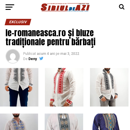
EXCLUSIV
Ie-romaneasca.ro și bluze
tradiționale pentru bărbaţi
Publicat
acum 4 ani
pe
mai 3, 2022
De
Deny