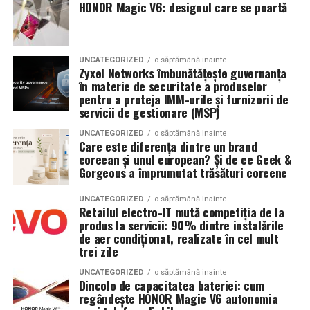
HONOR Magic V6: designul care se poartă
Sistem de stocare:
52 kWh baterii LiFePO4
Acces mai bun la foliculii ovarieni la puncție
Invertor hibrid:
24 kW
Reducerea contaminării cu lichidul toxic din
UNCATEGORIZED
o săptămână inainte
Zyxel Networks îmbunătățește guvernanța
endometriom
Dimensiune container transport:
3 × 2,5
în materie de securitate a produselor
metri
Îmbunătățirea mediului folicular
pentru a proteja IMM-urile și furnizorii de
servicii de gestionare (MSP)
Lungime panouri desfășurate:
~60 metri
Argumente împotriva chistectomiei preoperatorii:
UNCATEGORIZED
o săptămână inainte
liniari
Care este diferența dintre un brand
Chistectomia reduce rezerva ovariană — risc real,
coreean și unul european? Și de ce Geek &
Conectică:
priză 220 V monofazic, priză
Gorgeous a împrumutat trăsături coreene
mai ales pentru endometrioame bilaterale sau
380 V trifazic, priză încărcare auto electric
recurente
UNCATEGORIZED
o săptămână inainte
Retailul electro-IT mută competiția de la
Climatizare:
Beneficiul asupra ratelor de sarcină la FIV nu este
aer condiționat integrat pentru
produs la servicii: 90% dintre instalările
demonstrat consistent în studii
menținerea bateriilor la temperatură optimă
de aer condiționat, realizate în cel mult
trei zile
Decizia se ia individualizat
, în colaborare între
Mobilitate:
roți tip off-road pentru deplasare
ginecologul chirurg și specialistul FIV, luând în
UNCATEGORIZED
o săptămână inainte
pe teren accidentat
Dincolo de capacitatea bateriei: cum
considerare: dimensiunea endometriomului, rezerva
regândește HONOR Magic V6 autonomia
ovariană curentă, istoricul de operații ovariene