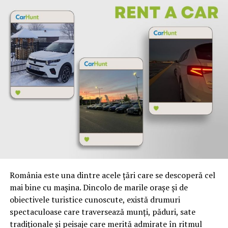
plin de viață tineresc ți se va potrivi. Acordă o atenție
deosebită iilor, pentru a le purta într-o seară romantică
sau la orice sărbătoare sau eveniment. Dacă nu știi ce
bluză să porți cu o fustă plină, atunci alege o ie
românească tradițională. O fustă scurtă de vară, necesită
o abordare complet diferită a alegerii unei ii. Poți purta o
ie românească chiar și la o fustă pufoasă de vară.
Important este să știi cum să o porți. La o fustă pufoasă,
ia, trebuie accesorizată cu un brâu frumos brodat. Pe
vreme rece, poți pune o jachetă sau o haină scurtă peste
ie.
Ce ie este potrivită pentru o fustă pufoasă în sezonul
primăvară-toamnă? Ia tradițională românească cu
mâneci lungi și broderie, cu croială dreaptă, cu decolteu
România este una dintre acele țări care se descoperă cel
rotund și șnur. Cu ii românești tradiționale vei fi
mai bine cu mașina. Dincolo de marile orașe și de
frumoasă în orice situație. Varietatea de modele de ii cu
obiectivele turistice cunoscute, există drumuri
mânecă lungă este uimitoare. Astfel de lucruri sunt utile
spectaculoase care traversează munți, păduri, sate
pentru vremea rece și par mult mai interesante decât
tradiționale și peisaje care merită admirate în ritmul