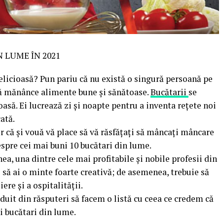
N LUME ÎN 2021
licioasă? Pun pariu că nu există o singură persoană pe
 să mănânce alimente bune și sănătoase.
Bucătarii
se
asă. Ei lucrează zi și noapte pentru a inventa rețete noi
ată.
r că și vouă vă place să vă răsfățați să mâncați mâncare
despre cei mai buni 10 bucătari din lume.
a, una dintre cele mai profitabile și nobile profesii din
 să ai o minte foarte creativă; de asemenea, trebuie să
ere și a ospitalității.
duit din răsputeri să facem o listă cu ceea ce credem că
i bucătari din lume.