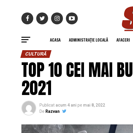
ACASA
ADMINISTRAȚIE LOCALĂ
AFACERI
CULTURĂ
TOP 10 CEI MAI B
2021
Publicat
acum 4 ani
pe
mai 8, 2022
De
Razvan