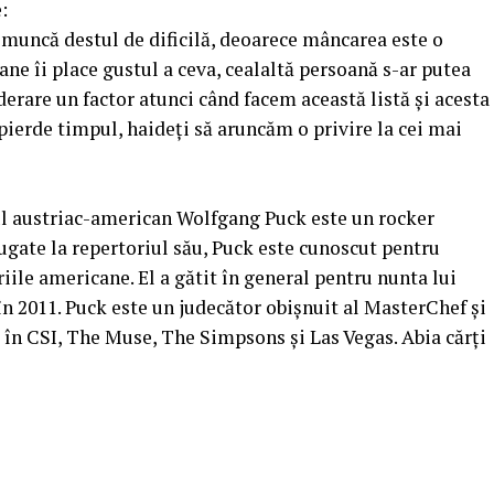
:
 muncă destul de dificilă, deoarece mâncarea este o
ne îi place gustul a ceva, cealaltă persoană s-ar putea
derare un factor atunci când facem această listă și acesta
i pierde timpul, haideți să aruncăm o privire la cei mai
ul austriac-american Wolfgang Puck este un rocker
ăugate la repertoriul său, Puck este cunoscut pentru
riile americane. El a gătit în general pentru nunta lui
 2011. Puck este un judecător obișnuit al MasterChef și
 în CSI, The Muse, The Simpsons și Las Vegas. Abia cărți