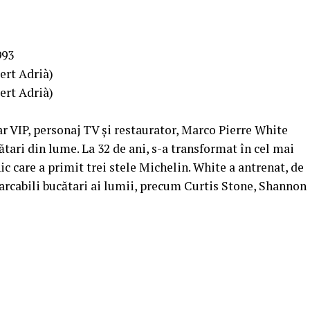
993
bert Adrià)
bert Adrià)
r VIP, personaj TV și restaurator, Marco Pierre White
ătari din lume. La 32 de ani, s-a transformat în cel mai
ic care a primit trei stele Michelin. White a antrenat, de
arcabili bucătari ai lumii, precum Curtis Stone, Shannon