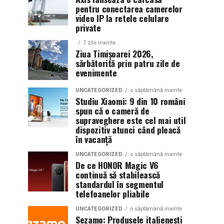
pentru conectarea camerelor
video IP la retele celulare
private
7 zile inainte
Ziua Timișoarei 2026,
sărbătorită prin patru zile de
evenimente
UNCATEGORIZED
o săptămână inainte
Studiu Xiaomi: 9 din 10 români
spun că o cameră de
supraveghere este cel mai util
dispozitiv atunci când pleacă
în vacanță
UNCATEGORIZED
o săptămână inainte
De ce HONOR Magic V6
continuă să stabilească
standardul în segmentul
telefoanelor pliabile
UNCATEGORIZED
o săptămână inainte
Sezamo: Produsele italienești