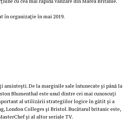
cțiune cu cea mai rapidă vânzare din Marea Britanie.
at în organizație în mai 2019.
ți amintești. De la marginile sale întunecate și până la
eston Blumenthal este unul dintre cei mai cunoscuți
ortant al utilizării strategiilor logice în gătit și a
g, London Colleges și Bristol. Bucătarul britanic este,
asterChef și al altor seriale TV.