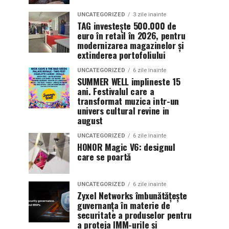
UNCATEGORIZED
3 zile inainte
TAG investește 500.000 de
euro în retail în 2026, pentru
modernizarea magazinelor și
extinderea portofoliului
UNCATEGORIZED
6 zile inainte
SUMMER WELL implineste 15
ani. Festivalul care a
transformat muzica intr-un
univers cultural revine in
august
UNCATEGORIZED
6 zile inainte
HONOR Magic V6: designul
care se poartă
UNCATEGORIZED
6 zile inainte
Zyxel Networks îmbunătățește
guvernanța în materie de
securitate a produselor pentru
a proteja IMM-urile și