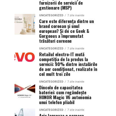
furnizorii de servicii de
gestionare (MSP)
UNCATEGORIZED
7 zile inainte
Care este diferența dintre un
brand coreean și unul
european? Și de ce Geek &
Gorgeous a împrumutat
trăsături coreene
UNCATEGORIZED
7 zile inainte
Retailul electro-IT mută
competiția de la produs la
servicii: 90% dintre instalările
de aer condiționat, realizate în
cel mult trei zile
UNCATEGORIZED
7 zile inainte
Dincolo de capacitatea
bateriei: cum regândește
HONOR Magic V6 autonomia
unui telefon pliabil
UNCATEGORIZED
7 zile inainte
Axis lanseaza o carcasa