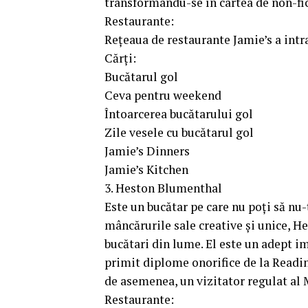
transformându-se în cartea de non-fi
Restaurante:
Rețeaua de restaurante Jamie’s a intr
Cărți:
Bucătarul gol
Ceva pentru weekend
Întoarcerea bucătarului gol
Zile vesele cu bucătarul gol
Jamie’s Dinners
Jamie’s Kitchen
3. Heston Blumenthal
Este un bucătar pe care nu poți să nu-
mâncărurile sale creative și unice, H
bucătari din lume. El este un adept imp
primit diplome onorifice de la Readin
de asemenea, un vizitator regulat al M
Restaurante: