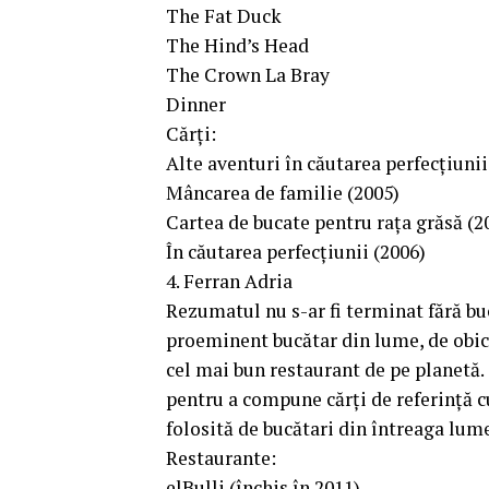
The Fat Duck
The Hind’s Head
The Crown La Bray
Dinner
Cărți:
Alte aventuri în căutarea perfecțiunii
Mâncarea de familie (2005)
Cartea de bucate pentru rața grăsă (2
În căutarea perfecțiunii (2006)
4. Ferran Adria
Rezumatul nu s-ar fi terminat fără bu
proeminent bucătar din lume, de obic
cel mai bun restaurant de pe planetă. 
pentru a compune cărți de referință cu
folosită de bucătari din întreaga lum
Restaurante:
elBulli (închis în 2011)