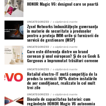
Argumente pentru chistectomie preoperatorie:
HONOR Magic V6: designul care se poartă
Sistem de stocare:
52 kWh baterii LiFePO4
Acces mai bun la foliculii ovarieni la puncție
Invertor hibrid:
24 kW
Reducerea contaminării cu lichidul toxic din
UNCATEGORIZED
o săptămână inainte
Zyxel Networks îmbunătățește guvernanța
endometriom
Dimensiune container transport:
3 × 2,5
în materie de securitate a produselor
metri
Îmbunătățirea mediului folicular
pentru a proteja IMM-urile și furnizorii de
servicii de gestionare (MSP)
Lungime panouri desfășurate:
~60 metri
Argumente împotriva chistectomiei preoperatorii:
UNCATEGORIZED
o săptămână inainte
liniari
Care este diferența dintre un brand
Chistectomia reduce rezerva ovariană — risc real,
coreean și unul european? Și de ce Geek &
Conectică:
priză 220 V monofazic, priză
Gorgeous a împrumutat trăsături coreene
mai ales pentru endometrioame bilaterale sau
380 V trifazic, priză încărcare auto electric
recurente
UNCATEGORIZED
o săptămână inainte
Retailul electro-IT mută competiția de la
Climatizare:
Beneficiul asupra ratelor de sarcină la FIV nu este
aer condiționat integrat pentru
produs la servicii: 90% dintre instalările
demonstrat consistent în studii
menținerea bateriilor la temperatură optimă
de aer condiționat, realizate în cel mult
trei zile
Decizia se ia individualizat
, în colaborare între
Mobilitate:
roți tip off-road pentru deplasare
ginecologul chirurg și specialistul FIV, luând în
UNCATEGORIZED
o săptămână inainte
pe teren accidentat
Dincolo de capacitatea bateriei: cum
considerare: dimensiunea endometriomului, rezerva
regândește HONOR Magic V6 autonomia