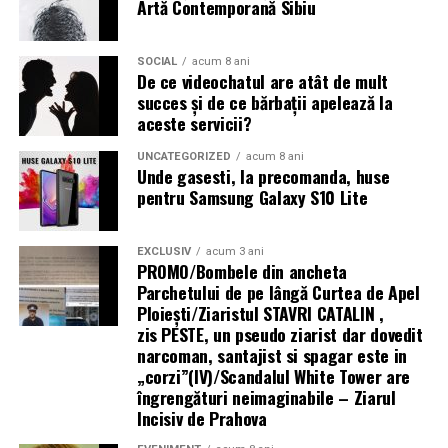
Artă Contemporană Sibiu
infrastructură energetică
Tratamentul hormonal al endometriozei
(contraceptive, progestative, analogi GnRH)
nu
SOCIAL
acum 8 ani
„Există un decalaj
De ce videochatul are atât de mult
îmbunătățește fertilitatea
și nu trebuie recomandat cu
succes și de ce bărbații apelează la
structural între
scopul de a crește șansele de sarcină. Suprimarea
aceste servicii?
hormonală oprește funcția ovariană și, implicit, orice
cerințele actuale ale
posibilitate de concepție pe durata tratamentului.
UNCATEGORIZED
acum 8 ani
fondurilor europene —
Unde gasesti, la precomanda, huse
pentru Samsung Galaxy S10 Lite
Analogii GnRH sunt folosiți uneori
preoperator
pentru
care impun
a reduce volumul și vascularizația leziunilor (facilitând
echipamente 100%
chirurgia), sau
postoperator
pentru a preveni recurența
EXCLUSIV
acum 3 ani
electrice — și
PROMO/Bombele din ancheta
— dar nu ca tratament de fertilitate în sine.
Parchetului de pe lângă Curtea de Apel
capacitatea reală a
Ploieşti/Ziaristul STAVRI CATALIN ,
Mesajul final pentru femeile cu endometrioză și
zis PESTE, un pseudo ziarist dar dovedit
infrastructurii de a livra
dorința de sarcină
narcoman, santajist si spagar este in
energie acolo unde se
„corzi”(IV)/Scandalul White Tower are
Endometrioza nu înseamnă infertilitate garantată.
îngrengături neimaginabile – Ziarul
desfășoară lucrările.
Multe femei cu endometrioză, inclusiv stadii avansate,
Incisiv de Prahova
rămân gravide — spontan sau cu ajutorul tratamentelor
Centrala fotovoltaică