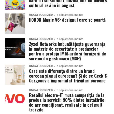
care a transformat muzica intr-un univers
Specificații tehnice principale:
cultural revine in august
urmează FIV, operezi sau nu înainte?
Panouri fotovoltaice instalate:
24 kW
UNCATEGORIZED
o săptămână inainte
Argumente pentru chistectomie preoperatorie:
HONOR Magic V6: designul care se poartă
Sistem de stocare:
52 kWh baterii LiFePO4
Acces mai bun la foliculii ovarieni la puncție
Invertor hibrid:
24 kW
Reducerea contaminării cu lichidul toxic din
UNCATEGORIZED
o săptămână inainte
Zyxel Networks îmbunătățește guvernanța
endometriom
Dimensiune container transport:
3 × 2,5
în materie de securitate a produselor
metri
Îmbunătățirea mediului folicular
pentru a proteja IMM-urile și furnizorii de
servicii de gestionare (MSP)
Lungime panouri desfășurate:
~60 metri
Argumente împotriva chistectomiei preoperatorii:
UNCATEGORIZED
o săptămână inainte
liniari
Care este diferența dintre un brand
Chistectomia reduce rezerva ovariană — risc real,
coreean și unul european? Și de ce Geek &
Conectică:
priză 220 V monofazic, priză
Gorgeous a împrumutat trăsături coreene
mai ales pentru endometrioame bilaterale sau
380 V trifazic, priză încărcare auto electric
recurente
UNCATEGORIZED
o săptămână inainte
Retailul electro-IT mută competiția de la
Climatizare:
Beneficiul asupra ratelor de sarcină la FIV nu este
aer condiționat integrat pentru
produs la servicii: 90% dintre instalările
demonstrat consistent în studii
menținerea bateriilor la temperatură optimă
de aer condiționat, realizate în cel mult
trei zile
Decizia se ia individualizat
, în colaborare între
Mobilitate:
roți tip off-road pentru deplasare