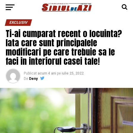
EXCLUSIV
Ti-ai cumparat recent o locuinta?
Iata care sunt principalele
modificari pe care trebuie sa le
faci in interiorul casei tale!
Publicat
acum 4 ani
pe
iulie 25, 2022
De
Deny