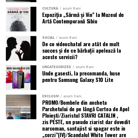
Tratamentul medicamentos — ajutor sau obstacol în
CULTURĂ
acum 8 ani
Operațiuni de ajutor umanitar în zone fără
Expoziția „Sârmă și Vin” la Muzeul de
infertilitate?
Artă Contemporană Sibiu
infrastructură energetică
Tratamentul hormonal al endometriozei
(contraceptive, progestative, analogi GnRH)
nu
SOCIAL
acum 8 ani
„Există un decalaj
De ce videochatul are atât de mult
îmbunătățește fertilitatea
și nu trebuie recomandat cu
succes și de ce bărbații apelează la
structural între
scopul de a crește șansele de sarcină. Suprimarea
aceste servicii?
hormonală oprește funcția ovariană și, implicit, orice
cerințele actuale ale
posibilitate de concepție pe durata tratamentului.
UNCATEGORIZED
acum 8 ani
fondurilor europene —
Unde gasesti, la precomanda, huse
pentru Samsung Galaxy S10 Lite
Analogii GnRH sunt folosiți uneori
preoperator
pentru
care impun
a reduce volumul și vascularizația leziunilor (facilitând
echipamente 100%
chirurgia), sau
postoperator
pentru a preveni recurența
EXCLUSIV
acum 3 ani
electrice — și
PROMO/Bombele din ancheta
— dar nu ca tratament de fertilitate în sine.
Parchetului de pe lângă Curtea de Apel
capacitatea reală a
Ploieşti/Ziaristul STAVRI CATALIN ,
Mesajul final pentru femeile cu endometrioză și
zis PESTE, un pseudo ziarist dar dovedit
infrastructurii de a livra
dorința de sarcină
narcoman, santajist si spagar este in
energie acolo unde se
„corzi”(IV)/Scandalul White Tower are
Endometrioza nu înseamnă infertilitate garantată.