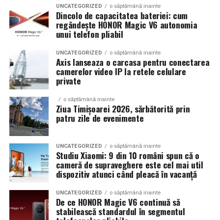
ginecologul chirurg și specialistul FIV, luând în
UNCATEGORIZED
o săptămână inainte
pe teren accidentat
Dincolo de capacitatea bateriei: cum
considerare: dimensiunea endometriomului, rezerva
regândește HONOR Magic V6 autonomia
ovariană curentă, istoricul de operații ovariene
unui telefon pliabil
anterioare și numărul de cicluri FIV planificate.
Configurația conectică a fost dimensionată conform cerințelor
UNCATEGORIZED
o săptămână inainte
beneficiarului. La cerere, modelul poate fi extins cu prize
Axis lanseaza o carcasa pentru conectarea
Când intervine chirurgia în endometrioza asociată
camerelor video IP la retele celulare
suplimentare, sisteme de iluminat exterior, monitorizare la
infertilității?
private
distanță și conectivitate GSM.
Indicații clare pentru chirurgie laparoscopică:
o săptămână inainte
Ziua Timișoarei 2026, sărbătorită prin
Gama completă: de la 3 metri la 12 metri
patru zile de evenimente
Endometrioame ovariene peste
4-5 cm
— risc de
lungime container
complicații (torsiune, ruptură), accesibilitate dificilă
la puncție, impact asupra calității ovocitelor
UNCATEGORIZED
o săptămână inainte
Modelul livrat către beneficiar reprezintă varianta de intrare a
Studiu Xiaomi: 9 din 10 români spun că o
centrale fotovoltaice
gamei UZINEX. Producătorul oferă
Obstrucție tubară cauzată de aderențe sau
cameră de supraveghere este cel mai util
dispozitiv atunci când pleacă în vacanță
endometrioză — chirurgia poate restabili
mobile
în configurații adaptate volumului de consum al fiecărui
permeabilitatea tubară
client, de la modelul compact până la containerul industrial 40 ft.
UNCATEGORIZED
o săptămână inainte
De ce HONOR Magic V6 continuă să
Anatomie pelvină sever distorsionată —
La capătul superior al gamei, containerul de 12 metri lungime
stabilească standardul în segmentul
laparoscopia restaurează condițiile pentru sarcina