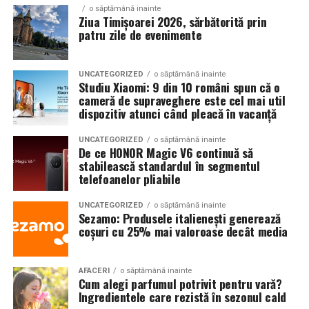
ginecologul chirurg și specialistul FIV, luând în
o săptămână inainte
pe teren accidentat
Ziua Timișoarei 2026, sărbătorită prin
considerare: dimensiunea endometriomului, rezerva
patru zile de evenimente
ovariană curentă, istoricul de operații ovariene
anterioare și numărul de cicluri FIV planificate.
Configurația conectică a fost dimensionată conform cerințelor
UNCATEGORIZED
o săptămână inainte
beneficiarului. La cerere, modelul poate fi extins cu prize
Studiu Xiaomi: 9 din 10 români spun că o
Când intervine chirurgia în endometrioza asociată
cameră de supraveghere este cel mai util
suplimentare, sisteme de iluminat exterior, monitorizare la
infertilității?
dispozitiv atunci când pleacă în vacanță
distanță și conectivitate GSM.
Indicații clare pentru chirurgie laparoscopică:
UNCATEGORIZED
o săptămână inainte
De ce HONOR Magic V6 continuă să
Gama completă: de la 3 metri la 12 metri
stabilească standardul în segmentul
Endometrioame ovariene peste
4-5 cm
— risc de
telefoanelor pliabile
lungime container
complicații (torsiune, ruptură), accesibilitate dificilă
la puncție, impact asupra calității ovocitelor
UNCATEGORIZED
o săptămână inainte
Modelul livrat către beneficiar reprezintă varianta de intrare a
Sezamo: Produsele italienești generează
centrale fotovoltaice
gamei UZINEX. Producătorul oferă
Obstrucție tubară cauzată de aderențe sau
coșuri cu 25% mai valoroase decât media
endometrioză — chirurgia poate restabili
mobile
în configurații adaptate volumului de consum al fiecărui
permeabilitatea tubară
client, de la modelul compact până la containerul industrial 40 ft.
AFACERI
o săptămână inainte
Cum alegi parfumul potrivit pentru vară?
Anatomie pelvină sever distorsionată —
La capătul superior al gamei, containerul de 12 metri lungime
Ingredientele care rezistă în sezonul cald
laparoscopia restaurează condițiile pentru sarcina