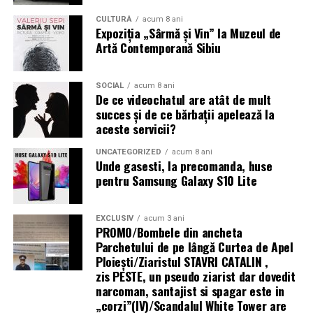
Tratamentul medicamentos — ajutor sau obstacol în
CULTURĂ
acum 8 ani
Operațiuni de ajutor umanitar în zone fără
Expoziția „Sârmă și Vin” la Muzeul de
infertilitate?
Artă Contemporană Sibiu
infrastructură energetică
Tratamentul hormonal al endometriozei
(contraceptive, progestative, analogi GnRH)
nu
SOCIAL
acum 8 ani
„Există un decalaj
De ce videochatul are atât de mult
îmbunătățește fertilitatea
și nu trebuie recomandat cu
succes și de ce bărbații apelează la
structural între
scopul de a crește șansele de sarcină. Suprimarea
aceste servicii?
hormonală oprește funcția ovariană și, implicit, orice
cerințele actuale ale
posibilitate de concepție pe durata tratamentului.
UNCATEGORIZED
acum 8 ani
fondurilor europene —
Unde gasesti, la precomanda, huse
pentru Samsung Galaxy S10 Lite
Analogii GnRH sunt folosiți uneori
preoperator
pentru
care impun
a reduce volumul și vascularizația leziunilor (facilitând
echipamente 100%
chirurgia), sau
postoperator
pentru a preveni recurența
EXCLUSIV
acum 3 ani
electrice — și
PROMO/Bombele din ancheta
— dar nu ca tratament de fertilitate în sine.
Parchetului de pe lângă Curtea de Apel
capacitatea reală a
Ploieşti/Ziaristul STAVRI CATALIN ,
Mesajul final pentru femeile cu endometrioză și
zis PESTE, un pseudo ziarist dar dovedit
infrastructurii de a livra
dorința de sarcină
narcoman, santajist si spagar este in
energie acolo unde se
„corzi”(IV)/Scandalul White Tower are
Endometrioza nu înseamnă infertilitate garantată.