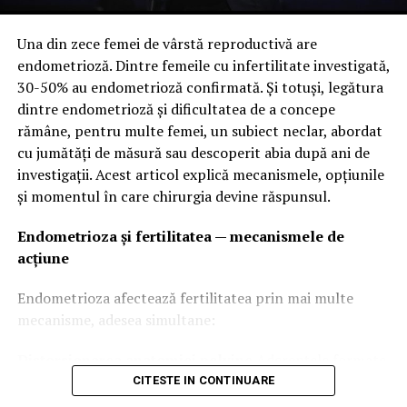
Valea Prahovei – un traseu clasic, dar mereu
NU RATATI
spectaculos
Cum să te asiguri că sănătatea familiei tale este pusă la
Una din zece femei de vârstă reproductivă are
adăpost? Ia hotărârile potrivite la momentul potrivit!
endometrioză. Dintre femeile cu infertilitate investigată,
Drumul dintre București și Brașov este unul dintre cele
30-50% au endometrioză confirmată. Și totuși, legătura
mai circulate din țară, dar și unul dintre cele mai
dintre endometrioză și dificultatea de a concepe
frumoase.
rămâne, pentru multe femei, un subiect neclar, abordat
cu jumătăți de măsură sau descoperit abia după ani de
Pe traseu poți opri în Sinaia pentru a vizita Castelul
investigații. Acest articol explică mecanismele, opțiunile
Peleș sau în Bușteni pentru o plimbare la poalele
și momentul în care chirurgia devine răspunsul.
munților. Chiar dacă în sezonul de vacanță poate fi
aglomerat, traseul rămâne o alegere excelentă pentru
Endometrioza și fertilitatea — mecanismele de
un weekend.
acțiune
Cheile Bicazului – unul dintre cele mai
Endometrioza afectează fertilitatea prin mai multe
impresionante drumuri montane
mecanisme, adesea simultane:
Traseul prin Cheile Bicazului oferă pereți stâncoși
Distorsionarea anatomiei pelvine
Aderențele formate
spectaculoși și curbe care transformă fiecare kilometru
de leziunile de endometrioză pot lipi ovarele de uter sau
CITESTE IN CONTINUARE
într-o experiență aparte.
de peretele pelvin, pot deforma sau obstrucționa