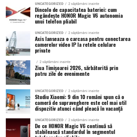
ginecologul chirurg și specialistul FIV, luând în
UNCATEGORIZED
2 săptămâni inainte
pe teren accidentat
Dincolo de capacitatea bateriei: cum
considerare: dimensiunea endometriomului, rezerva
regândește HONOR Magic V6 autonomia
ovariană curentă, istoricul de operații ovariene
unui telefon pliabil
anterioare și numărul de cicluri FIV planificate.
Configurația conectică a fost dimensionată conform cerințelor
UNCATEGORIZED
2 săptămâni inainte
beneficiarului. La cerere, modelul poate fi extins cu prize
Axis lanseaza o carcasa pentru conectarea
Când intervine chirurgia în endometrioza asociată
camerelor video IP la retele celulare
suplimentare, sisteme de iluminat exterior, monitorizare la
infertilității?
private
distanță și conectivitate GSM.
Indicații clare pentru chirurgie laparoscopică:
2 săptămâni inainte
Ziua Timișoarei 2026, sărbătorită prin
Gama completă: de la 3 metri la 12 metri
patru zile de evenimente
Endometrioame ovariene peste
4-5 cm
— risc de
lungime container
complicații (torsiune, ruptură), accesibilitate dificilă
la puncție, impact asupra calității ovocitelor
UNCATEGORIZED
2 săptămâni inainte
Modelul livrat către beneficiar reprezintă varianta de intrare a
Studiu Xiaomi: 9 din 10 români spun că o
centrale fotovoltaice
gamei UZINEX. Producătorul oferă
Obstrucție tubară cauzată de aderențe sau
cameră de supraveghere este cel mai util
dispozitiv atunci când pleacă în vacanță
endometrioză — chirurgia poate restabili
mobile
în configurații adaptate volumului de consum al fiecărui
permeabilitatea tubară
client, de la modelul compact până la containerul industrial 40 ft.
UNCATEGORIZED
2 săptămâni inainte
De ce HONOR Magic V6 continuă să
Anatomie pelvină sever distorsionată —
La capătul superior al gamei, containerul de 12 metri lungime
stabilească standardul în segmentul
laparoscopia restaurează condițiile pentru sarcina