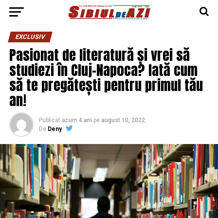
EXCLUSIV
Pasionat de literatură și vrei să
studiezi în Cluj-Napoca? Iată cum
să te pregătești pentru primul tău
an!
Publicat
acum 4 ani
pe
august 10, 2022
De
Deny