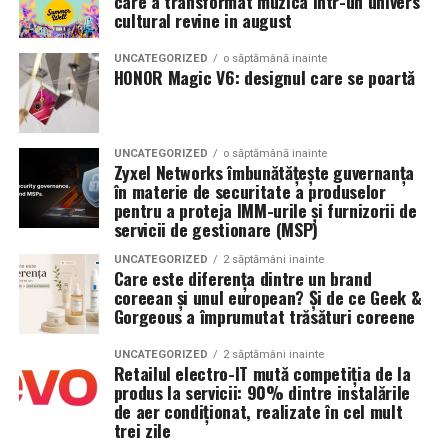
care a transformat muzica intr-un univers
Specificații tehnice principale:
cultural revine in august
urmează FIV, operezi sau nu înainte?
Panouri fotovoltaice instalate:
24 kW
UNCATEGORIZED
o săptămână inainte
Argumente pentru chistectomie preoperatorie:
HONOR Magic V6: designul care se poartă
Sistem de stocare:
52 kWh baterii LiFePO4
Acces mai bun la foliculii ovarieni la puncție
Invertor hibrid:
24 kW
Reducerea contaminării cu lichidul toxic din
UNCATEGORIZED
o săptămână inainte
Zyxel Networks îmbunătățește guvernanța
endometriom
Dimensiune container transport:
3 × 2,5
în materie de securitate a produselor
metri
Îmbunătățirea mediului folicular
pentru a proteja IMM-urile și furnizorii de
servicii de gestionare (MSP)
Lungime panouri desfășurate:
~60 metri
Argumente împotriva chistectomiei preoperatorii:
UNCATEGORIZED
2 săptămâni inainte
liniari
Care este diferența dintre un brand
Chistectomia reduce rezerva ovariană — risc real,
coreean și unul european? Și de ce Geek &
Conectică:
priză 220 V monofazic, priză
Gorgeous a împrumutat trăsături coreene
mai ales pentru endometrioame bilaterale sau
380 V trifazic, priză încărcare auto electric
recurente
UNCATEGORIZED
2 săptămâni inainte
Retailul electro-IT mută competiția de la
Climatizare:
Beneficiul asupra ratelor de sarcină la FIV nu este
aer condiționat integrat pentru
produs la servicii: 90% dintre instalările
demonstrat consistent în studii
menținerea bateriilor la temperatură optimă
de aer condiționat, realizate în cel mult
trei zile
Decizia se ia individualizat
, în colaborare între
Mobilitate:
roți tip off-road pentru deplasare