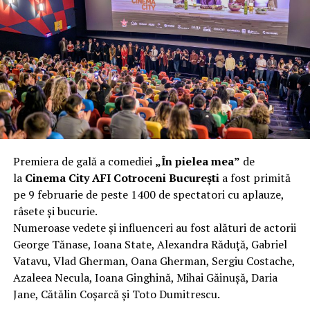
complet după o rafală de vânt care probabil nu depășea
40 km/h. Nu s-a prăbușit, dar s-a deformat atât de tare
NU RATATI
PC Garage te echipează gratuit cu un SSD Lexar
încât nu a mai putut fi pliat. Proprietarul l-a aruncat la
fier vechi a doua zi. Asta ca să fie clar de la început: nu
vorbim despre preferințe estetice, ci despre
funcționalitate reală.
Aluminiul, pe scurt: ușor,
rezistent la coroziune, dar cu
Premiera de gală a comediei
„În pielea mea”
de
nuanțe
la
Cinema City AFI Cotroceni București
a fost primită
pe 9 februarie de peste 1400 de spectatori cu aplauze,
Aluminiul e materialul care apare primul în conversație
râsete și bucurie.
când cineva caută un pavilion ușor. Și pe bună dreptate.
Numeroase vedete și influenceri au fost alături de actorii
Densitatea aluminiului e de aproximativ 2,7 g/cm³, față
George Tănase, Ioana State, Alexandra Răduță, Gabriel
de circa 7,8 g/cm³ pentru oțel. Practic, la un volum
Vatavu, Vlad Gherman, Oana Gherman, Sergiu Costache,
identic, aluminiul cântărește cam o treime din greutatea
Azaleea Necula, Ioana Ginghină, Mihai Găinușă, Daria
oțelului. Pentru oricine transportă, montează și
Jane, Cătălin Coșarcă și Toto Dumitrescu.
demontează frecvent o structură, diferența asta se