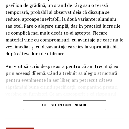
Autovit.ro, un brand care îmi împărtășește pasiunea
pavilion de grădină, un stand de târg sau o terasă
pentru mașini cât mai diverse. Mai mult decât un proiect,
temporară, probabil ai observat deja că discuția se
urmează o călătorie împreună, pentru că vom aduce mai
reduce, aproape inevitabil, la două variante: aluminiu
aproape de public povești pe patru roți și informații
sau oțel. Pare o alegere simplă, dar în practică lucrurile
relevante din industria auto, într-un parteneriat care
se complică mai mult decât te-ai aștepta. Fiecare
contribuie la creșterea comunității Autovit.ro, dar și la
material vine cu compromisuri, cu avantaje pe care nu le
susținerea carierei mele în motorsport.”
, a afirmat
vezi imediat și cu dezavantaje care ies la suprafață abia
Cristiana Oprea.
după câteva luni de utilizare.
În calitate de ambasador Autovit.ro, rolul Cristianei în
Am vrut să scriu despre asta pentru că am trecut și eu
viitoarele proiecte ale brandului va fi unul important,
prin aceeași dilemă. Când a trebuit să aleg o structură
aducând în prim-plan recenzii auto, articole de blog și
pentru evenimente în aer liber, am petrecut câteva
campanii de social media, toate propunând noi
săptămâni bune citind specificații, comparând prețuri,
perspective asupra poveștii comune de autodepășire.
vorbind cu furnizori. Ce am descoperit e că răspunsul
„corect” depinde mult de context, de cât de des muți
CITESTE IN CONTINUARE
Despre Autovit.ro
pavilionul și de ce condiții meteo ai de înfruntat.
Autovit.ro este cea mai mare platformă online din
De ce contează alegerea
România destinată vânzării și cumpărării de mașini noi și