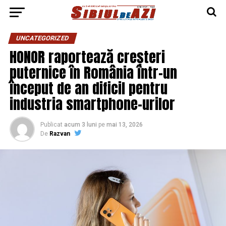
UNCATEGORIZED
HONOR raportează creșteri
puternice în România într-un
început de an dificil pentru
industria smartphone-urilor
Publicat
acum 3 luni
pe
mai 13, 2026
De
Razvan