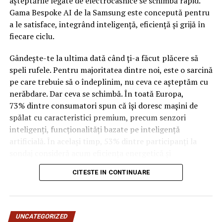
așteptările legate de electrocasnice se schimbă rapid.
Gama Bespoke AI de la Samsung este concepută pentru
Incepand cu luni, 3.08, batarile pot fi comandate si prin
a le satisface, integrând inteligență, eficiență și grijă în
aplicatia WOLT.
fiecare ciclu.
Intre 3 si 6 august: 10:00 – 20:00
Gândește-te la ultima dată când ți-a făcut plăcere să
Vineri, 7 august: 10:00 – 13:00
speli rufele. Pentru majoritatea dintre noi, este o sarcină
pe care trebuie să o îndeplinim, nu ceva ce așteptăm cu
Ridicarea bratarilor inainte de festival se poate face
nerăbdare. Dar ceva se schimbă. În toată Europa,
exclusiv de catre detinatorii de abonamente sau invitatii
73% dintre consumatori spun că își doresc mașini de
de tip full pass.
spălat cu caracteristici premium, precum senzori
inteligenți, funcționalități bazate pe inteligență
Accesul i
n festival
artificială. În același timp, 53% dintre participanți la
sondaj consideră acum eficiența energetică și
Intrarea in festival se face, ca in fiecare an, din strada
optimizarea bazată pe inteligență artificială drept
Oltului.
CITESTE IN CONTINUARE
factori-cheie în alegerea electrocasnicelor. Cererea
pentru funcții care oferă confort, precum funcția de
Program acces:
abur, a crescut, de asemenea, cu 19% de la un an la altul,
între 2024 și 2025. Mesajul este clar: oamenii nu vor
Vineri: incepand cu ora 16:00
UNCATEGORIZED