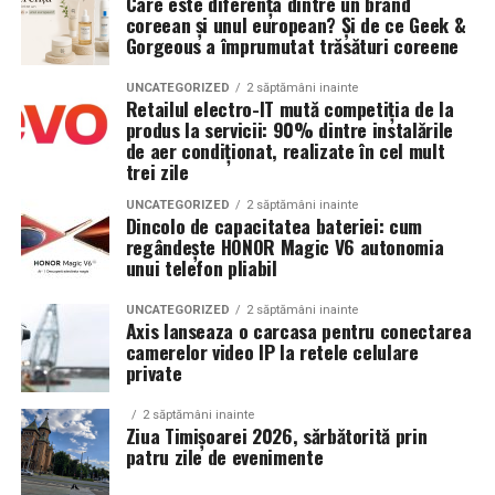
Care este diferența dintre un brand
si responsabil, iar consumul de substante interzise este
coreean și unul european? Și de ce Geek &
strict interzis.
Monitorizarea precisă a traseului cu HONOR
Gorgeous a împrumutat trăsături coreene
AccuTrack
Regulamentul complet, impreuna cu lista obiectelor
UNCATEGORIZED
2 săptămâni inainte
Retailul electro-IT mută competiția de la
permise si interzise, poate fi consultat pe site-ul oficial
Pentru activitățile în aer liber, HONOR Watch 6
produs la servicii: 90% dintre instalările
al festivalului.
integrează tehnologia HONOR AccuTrack, susținută de
de aer condiționat, realizate în cel mult
un nou chipset GNSS și de un sistem GPS dual-band,
trei zile
Un festival construit
impreuna cu partenerii sai
pentru conectare mai rapidă la sateliți și urmărirea
UNCATEGORIZED
2 săptămâni inainte
traseului.
Dincolo de capacitatea bateriei: cum
Summer Well 2026 este un festival Orange, sustinut de
regândește HONOR Magic V6 autonomia
parteneri care contribuie la experienta editiei
unui telefon pliabil
Sistemul avansat de poziționare oferă informații
aniversare: glo™, ING, Peroni Nastro Azzurro, Ursus,
detaliate pe durata activității, fie că utilizatorii aleargă
UNCATEGORIZED
2 săptămâni inainte
Bacardi, Martini, Jagermeister, Jack Daniel’s, Mega
în oraș, explorează trasee în natură sau descoperă zone
Axis lanseaza o carcasa pentru conectarea
Image, Pepsi, Fashion Days, alpro, Transalpina, vitamin
noi.
camerelor video IP la retele celulare
aqua, Lay’s, e-on, Academia de Studii Economice din
private
Bucuresti, FABIZ, Bucharest Business School, biciclop,
Control tactil eficient chiar și în condiții de umiditate
2 săptămâni inainte
syoss, InterContinental Athénée Palace, Secom.
Ziua Timișoarei 2026, sărbătorită prin
Apa de pe ecran poate afecta răspunsul la atingere și
patru zile de evenimente
Abonamentele sunt disponibile pe summerwell.ro la
poate îngreuna utilizarea ceasului în timpul