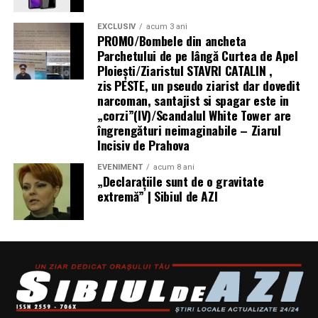
Mai multe informații despre HONOR Watch 6 sunt
EXCLUSIV
acum 3 ani
PROMO/Bombele din ancheta
disponibile pe pagina oficială a produsului:
Parchetului de pe lângă Curtea de Apel
Ploieşti/Ziaristul STAVRI CATALIN ,
https://www.honor.com/ro/wearables/honor-watch-6/.
zis PESTE, un pseudo ziarist dar dovedit
narcoman, santajist si spagar este in
„corzi”(IV)/Scandalul White Tower are
îngrengături neimaginabile – Ziarul
Incisiv de Prahova
EVENIMENT
acum 8 ani
„Declaraţiile sunt de o gravitate
extremă” | Sibiul de AZI