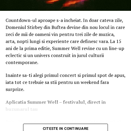
în utilizarea de zi cu zi.
Noul model utilizează un sistem inteligent de evitare a
Countdown-ul aproape s-a incheiat. In doar cateva zile,
obstacolelor care poate recunoaște și evita obiecte
Domeniul Stirbey din Buftea devine din nou locul in care
întâlnite frecvent într-o locuință activă, precum jucării,
zeci de mii de oameni vin pentru trei zile de muzica,
încălțăminte, cabluri sau obiecte pentru animale. Astfel,
arta, nopti lungi si experiente care definesc vara. La 15
utilizatorii nu mai trebuie să pregătească fiecare cameră
ani de la prima editie, Summer Well revine cu un line-up
înainte de curățenie, iar experiența devine mai simplă și
eclectic si un univers construit in jurul culturii
mai relaxată.
contemporane.
Designul slim de doar 7,98 cm îi permite robotului să
Inainte sa-ti alegi primul concert si primul spot de apus,
ajungă mai ușor sub canapele, paturi sau mobilier jos,
iata tot ce trebuie sa stii pentru un weekend fara
zone care sunt adesea dificil de curățat manual. În plus,
surprize.
funcțiile automate de întreținere reduc considerabil
intervenția utilizatorului, transformând experiența într-
Aplica
t
ia Summer Well
– festivalul, direct in
una aproape complet autonomă.
buzunarul tau
Pentru utilizatorii cu animale de companie, aplicația
Primul lucru pe care merita sa-l faci inainte de festival
Roborock oferă funcții suplimentare precum
este sa descarci aplicatia Summer Well, disponibila in
CITESTE IN CONTINUARE