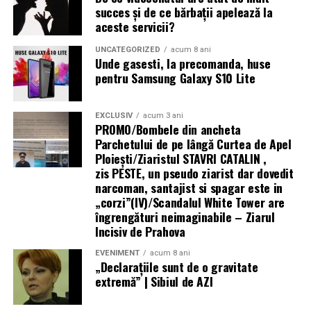
succes și de ce bărbații apelează la
HONOR Watch 6 este disponibil în România în
aceste servicii?
variantele de culoare Twilight Brown și Shadow Black, la
prețurile recomandate de 1.199 lei, respectiv 1.099 lei
UNCATEGORIZED
acum 8 ani
Unde gasesti, la precomanda, huse
iar până pe 31 august acesta vine cu o reducere de 100
pentru Samsung Galaxy S10 Lite
de lei la toți partenerii oficiali HONOR.
Mai multe informații despre HONOR Watch 6 sunt
EXCLUSIV
acum 3 ani
PROMO/Bombele din ancheta
disponibile pe pagina oficială a produsului:
Parchetului de pe lângă Curtea de Apel
Ploieşti/Ziaristul STAVRI CATALIN ,
https://www.honor.com/ro/wearables/honor-watch-6/.
zis PESTE, un pseudo ziarist dar dovedit
narcoman, santajist si spagar este in
„corzi”(IV)/Scandalul White Tower are
îngrengături neimaginabile – Ziarul
Incisiv de Prahova
EVENIMENT
acum 8 ani
„Declaraţiile sunt de o gravitate
extremă” | Sibiul de AZI