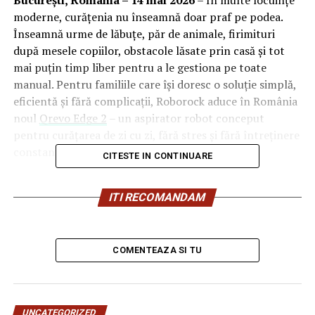
București, România – 14 mai 2026
– În multe locuințe
moderne, curățenia nu înseamnă doar praf pe podea.
Înseamnă urme de lăbuțe, păr de animale, firimituri
după mesele copiilor, obstacole lăsate prin casă și tot
mai puțin timp liber pentru a le gestiona pe toate
manual. Pentru familiile care își doresc o soluție simplă,
eficientă și fără complicații, Roborock aduce în România
noul
Qrevo Edge 2
– un aspirator robot conceput
pentru curățarea de zi cu zi, fără stres și fără întreținere
constantă.
CITESTE IN CONTINUARE
Noul model este gândit ca un companion de încredere
ITI RECOMANDAM
pentru familiile active, oferind performanță echilibrată
și funcții inteligente care simplifică rutina zilnică. În loc
să pună accent exclusiv pe specificații și termeni tehnici,
Qrevo Edge 2 urmărește să rezolve problemele reale
COMENTEAZA SI TU
dintr-o casă modernă: părul de animale care se încurcă
în perii, murdăria acumulată în colțuri, spațiile greu
accesibile sau obstacolele pe care robotul trebuie să le
UNCATEGORIZED