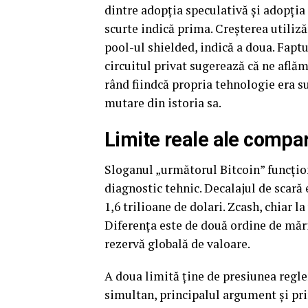
dintre adopția speculativă și adopți
scurte indică prima. Creșterea utiliză
pool-ul shielded, indică a doua. Faptu
circuitul privat sugerează că ne aflăm 
rând fiindcă propria tehnologie era s
mutare din istoria sa.
Limite reale ale compar
Sloganul „următorul Bitcoin” funcțion
diagnostic tehnic. Decalajul de scară 
1,6 trilioane de dolari. Zcash, chiar la
Diferența este de două ordine de măr
rezervă globală de valoare.
A doua limită ține de presiunea regl
simultan, principalul argument și pri