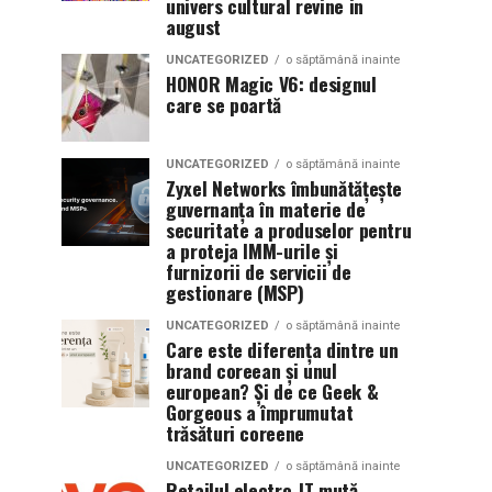
univers cultural revine in
august
UNCATEGORIZED
o săptămână inainte
HONOR Magic V6: designul
care se poartă
UNCATEGORIZED
o săptămână inainte
Zyxel Networks îmbunătățește
guvernanța în materie de
securitate a produselor pentru
a proteja IMM-urile și
furnizorii de servicii de
gestionare (MSP)
UNCATEGORIZED
o săptămână inainte
Care este diferența dintre un
brand coreean și unul
european? Și de ce Geek &
Gorgeous a împrumutat
trăsături coreene
UNCATEGORIZED
o săptămână inainte
Retailul electro-IT mută