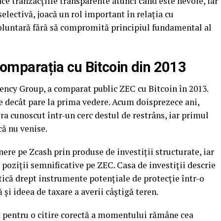
face tranzacțiile transparente atunci când este nevoie, iar
selectivă, joacă un rol important în relația cu
oluntară fără să compromită principiul fundamental al
 comparația cu Bitcoin din 2013
rency Group, a comparat public ZEC cu Bitcoin în 2013.
 decât pare la prima vedere. Acum doisprezece ani,
Era cunoscut într-un cerc destul de restrâns, iar primul
că nu venise.
re pe Zcash prin produse de investiții structurate, iar
poziții semnificative pe ZEC. Casa de investiții descrie
ică drept instrumente potențiale de protecție într-o
și ideea de taxare a averii câștigă teren.
t pentru o citire corectă a momentului rămâne cea