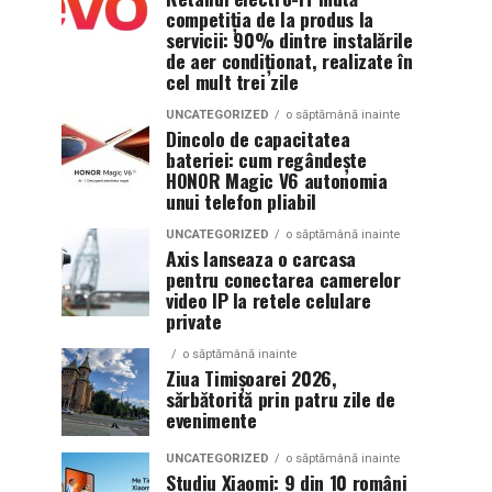
competiția de la produs la
servicii: 90% dintre instalările
de aer condiționat, realizate în
cel mult trei zile
UNCATEGORIZED
o săptămână inainte
Dincolo de capacitatea
bateriei: cum regândește
HONOR Magic V6 autonomia
unui telefon pliabil
UNCATEGORIZED
o săptămână inainte
Axis lanseaza o carcasa
pentru conectarea camerelor
video IP la retele celulare
private
o săptămână inainte
Ziua Timișoarei 2026,
sărbătorită prin patru zile de
evenimente
UNCATEGORIZED
o săptămână inainte
Studiu Xiaomi: 9 din 10 români