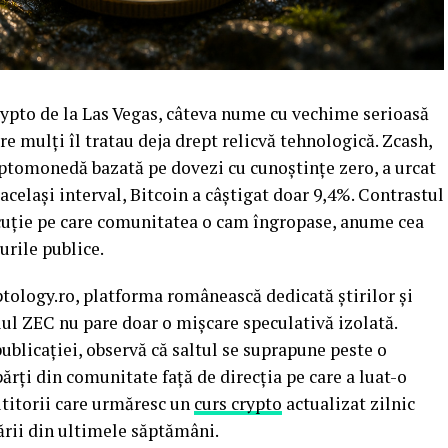
crypto de la Las Vegas, câteva nume cu vechime serioasă
are mulți îl tratau deja drept relicvă tehnologică. Zcash,
iptomonedă bazată pe dovezi cu cunoștințe zero, a urcat
 același interval, Bitcoin a câștigat doar 9,4%. Contrastul
iscuție pe care comunitatea o cam îngropase, anume cea
urile publice.
tology.ro, platforma românească dedicată știrilor și
liul ZEC nu pare doar o mișcare speculativă izolată.
publicației, observă că saltul se suprapune peste o
ărți din comunitate față de direcția pe care a luat-o
ititorii care urmăresc un
curs crypto
actualizat zilnic
rii din ultimele săptămâni.