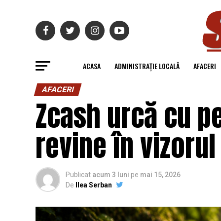
ACASA
ADMINISTRAȚIE LOCALĂ
AFACERI
AFACERI
Zcash urcă cu pe
revine în vizorul
Publicat
acum 3 luni
pe
mai 15, 2026
De
Ilea Serban