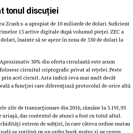
 tonul discuției
rea Zcash s-a apropiat de 10 miliarde de dolari. Suficient
rimelor 15 active digitale după volumul pieței. ZEC a
olari, înainte să se așeze în zona de 530 de dolari la
. Aproximativ 30% din oferta circulantă este acum
folosesc circuitul criptografic privat al rețelei. Peste
 prin acel circuit. Asta indică ceva mai mult decât
reală a funcției care diferențiază protocolul de orice altă
ele zile de tranzacționare din 2016, rămâne la 3.191,93
e uriașă, dar contextul de atunci a fost cu totul altul.
ichidități extrem de subțiri, în care câteva ordine mutau
tuală se sprijină pe un order book matur și pe cerere