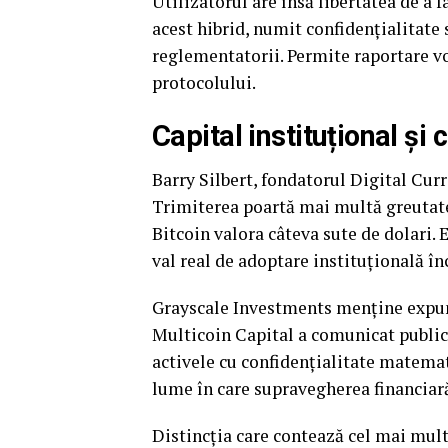
Utilizatorul are însă libertatea de a 
acest hibrid, numit confidențialitate 
reglementatorii. Permite raportare v
protocolului.
Capital instituțional și
Barry Silbert, fondatorul Digital Cur
Trimiterea poartă mai multă greutate
Bitcoin valora câteva sute de dolari. 
val real de adoptare instituțională în
Grayscale Investments menține expune
Multicoin Capital a comunicat public 
activele cu confidențialitate matemat
lume în care supravegherea financiară 
Distincția care contează cel mai mul