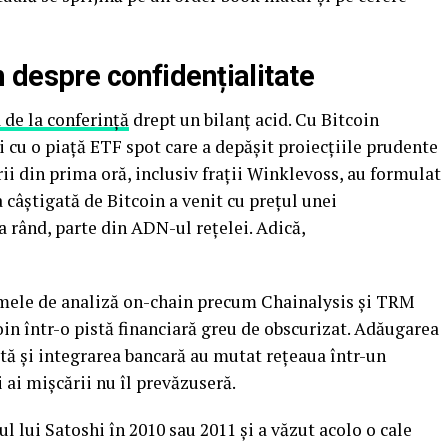
 despre confidențialitate
 de la conferință
drept un bilanț acid. Cu Bitcoin
i cu o piață ETF spot care a depășit proiecțiile prudente
rii din prima oră, inclusiv frații Winklevoss, au formulat
câștigată de Bitcoin a venit cu prețul unei
la rând, parte din ADN-ul rețelei. Adică,
rmele de analiză on-chain precum Chainalysis și TRM
oin într-o pistă financiară greu de obscurizat. Adăugarea
tă și integrarea bancară au mutat rețeaua într-un
i ai mișcării nu îl prevăzuseră.
ul lui Satoshi în 2010 sau 2011 și a văzut acolo o cale