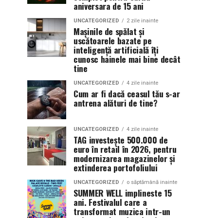
aniversara de 15 ani
UNCATEGORIZED
2 zile inainte
Mașinile de spălat și
uscătoarele bazate pe
inteligență artificială îți
cunosc hainele mai bine decât
tine
UNCATEGORIZED
4 zile inainte
Cum ar fi dacă ceasul tău s-ar
antrena alături de tine?
UNCATEGORIZED
4 zile inainte
TAG investește 500.000 de
euro în retail în 2026, pentru
modernizarea magazinelor și
extinderea portofoliului
UNCATEGORIZED
o săptămână inainte
SUMMER WELL implineste 15
ani. Festivalul care a
transformat muzica intr-un