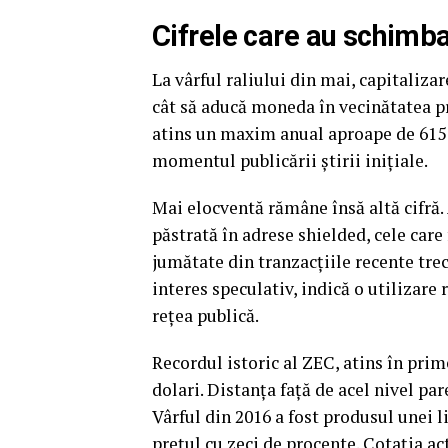
Cifrele care au schimbat
La vârful raliului din mai, capitaliza
cât să aducă moneda în vecinătatea p
atins un maxim anual aproape de 615 d
momentul publicării știrii inițiale.
Mai elocventă rămâne însă altă cifră
păstrată în adrese shielded, cele care 
jumătate din tranzacțiile recente trec
interes speculativ, indică o utilizare 
rețea publică.
Recordul istoric al ZEC, atins în prim
dolari. Distanța față de acel nivel par
Vârful din 2016 a fost produsul unei l
prețul cu zeci de procente. Cotația ac