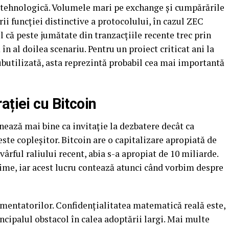
a tehnologică. Volumele mari pe exchange și cumpărările
rii funcției distinctive a protocolului, în cazul ZEC
l că peste jumătate din tranzacțiile recente trec prin
în al doilea scenariu. Pentru un proiect criticat ani la
ubutilizată, asta reprezintă probabil cea mai importantă
ației cu Bitcoin
ează mai bine ca invitație la dezbatere decât ca
este copleșitor. Bitcoin are o capitalizare apropiată de
 vârful raliului recent, abia s-a apropiat de 10 miliarde.
ime, iar acest lucru contează atunci când vorbim despre
ementatorilor. Confidențialitatea matematică reală este,
ncipalul obstacol în calea adoptării largi. Mai multe