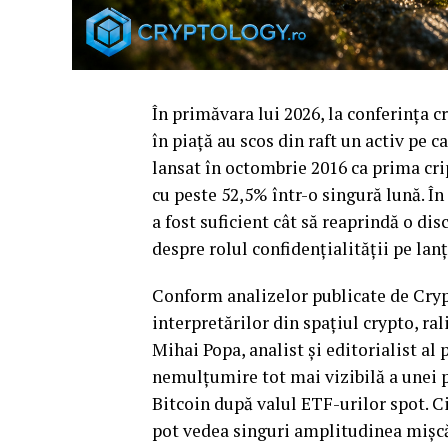
În primăvara lui 2026, la conferința 
în piață au scos din raft un activ pe c
lansat în octombrie 2016 ca prima cr
cu peste 52,5% într-o singură lună. În
a fost suficient cât să reaprindă o d
despre rolul confidențialității pe lanț
Conform analizelor publicate de Cryp
interpretărilor din spațiul crypto, ra
Mihai Popa, analist și editorialist al 
nemulțumire tot mai vizibilă a unei p
Bitcoin după valul ETF-urilor spot. C
pot vedea singuri amplitudinea mișcă