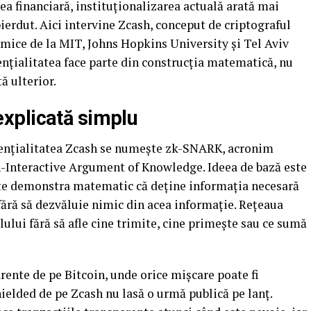
ea financiară, instituționalizarea actuală arată mai
pierdut. Aici intervine Zcash, conceput de criptograful
mice de la MIT, Johns Hopkins University și Tel Aviv
dențialitatea face parte din construcția matematică, nu
ă ulterior.
xplicată simplu
dențialitatea Zcash se numește zk-SNARK, acronim
Interactive Argument of Knowledge. Ideea de bază este
ate demonstra matematic că deține informația necesară
 fără să dezvăluie nimic din acea informație. Rețeaua
lului fără să afle cine trimite, cine primește sau ce sumă
rente de pe Bitcoin, unde orice mișcare poate fi
hielded de pe Zcash nu lasă o urmă publică pe lanț.