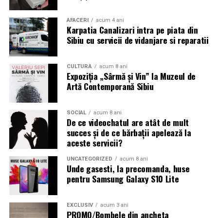
profesională și produsele compresive, consultanța
facilitează alegerea produselor în funcție de nevoile
AFACERI
acum 4 ani
Karpatia Canalizari intra pe piata din
fiecărui client.
Sibiu cu servicii de vidanjare si reparatii
Stocurile din magazine, integrate cu platforma
online
CULTURĂ
acum 8 ani
Expoziția „Sârmă și Vin” la Muzeul de
Artă Contemporană Sibiu
TAG continuă digitalizarea proceselor din magazine și
integrarea stocurilor fizice cu platforma online, astfel
încât clienții să poată verifica mai rapid disponibilitatea
SOCIAL
acum 8 ani
De ce videochatul are atât de mult
produselor, să comande articole aflate în alte locații și să
succes și de ce bărbații apelează la
identifice alternative disponibile.
aceste servicii?
Separat, comenzile plasate online pot fi ridicate gratuit
UNCATEGORIZED
acum 8 ani
din magazinele fizice. Compania observă, de asemenea,
Unde gasesti, la precomanda, huse
pentru Samsung Galaxy S10 Lite
că o parte dintre clienți descoperă produsele online și
aleg ulterior să le probeze și să finalizeze achiziția într-
un magazin.
EXCLUSIV
acum 3 ani
PROMO/Bombele din ancheta