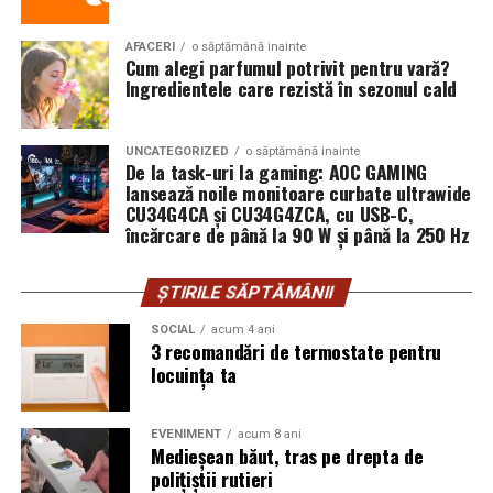
https://www.honor.com/ro/wearables/honor-watch-6/.
TAG a modernizat în acest an opt magazine din:
Târgoviște, Piatra Neamț, Bacău, Focșani, Târgu Jiu,
AFACERI
o săptămână inainte
Cum alegi parfumul potrivit pentru vară?
Craiova și București, unde au fost renovate unitățile de
Ingredientele care rezistă în sezonul cald
lângă spitalele Floreasca și Obregia. Investițiile pentru
fiecare locație au fost cuprinse între 30.000 și 50.000 de
euro.
UNCATEGORIZED
o săptămână inainte
De la task-uri la gaming: AOC GAMING
lansează noile monitoare curbate ultrawide
Lucrările au vizat reorganizarea spațiilor comerciale și
CU34G4CA și CU34G4ZCA, cu USB-C,
adaptarea expunerii la noua structură a portofoliului.
încărcare de până la 90 W și până la 250 Hz
Modelul implementat de companie presupune existența
în magazine a unei selecții reprezentative din
ȘTIRILE SĂPTĂMÂNII
principalele categorii de produse, completată de o gamă
extinsă disponibilă online.
SOCIAL
acum 4 ani
3 recomandări de termostate pentru
locuința ta
O componentă a investițiilor vizează și consultanța
oferită de echipele de vânzări. În cazul uniformelor
medicale, recomandarea privind croiala, materialul și
EVENIMENT
acum 8 ani
Medieșean băut, tras pe drepta de
mărimea contribuie la alegerea corectă a produsului și la
polițiștii rutieri
reducerea retururilor. Pentru încălțămintea