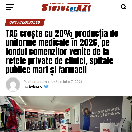
UNCATEGORIZED
TAG crește cu 20% producția de
uniforme medicale în 2026, pe
fondul comenzilor venite de la
rețele private de clinici, spitale
publice mari și farmacii
Publicat
acum o lună
pe
iulie 7, 2026
De
b2bseo