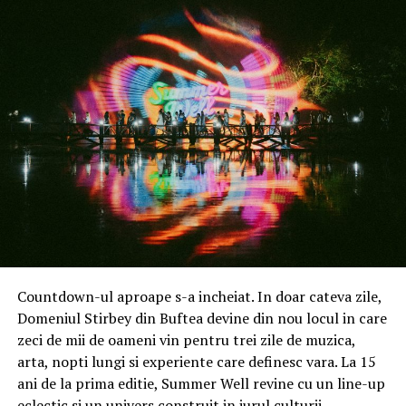
comenzile venite din partea organizațiilor medicale
private, de extinderea portofoliului de clienți și de
cererea tot mai mare pentru uniforme personalizate. În
cazul organizațiilor mari, uniformele sunt achiziționate
ca parte a unui proces mai amplu de standardizare a
imaginii echipelor, diferențiere a departamentelor și
adaptare a echipamentelor la activitatea de zi cu zi a
personalului.
„Pentru un client mare, achiziția de uniforme medicale
presupune mai mult decât alegerea unor modele dintr-
un catalog. Discutăm despre materiale, croieli, coduri de
culoare pentru departamente, personalizare cu logo și
capacitatea de a organiza livrări recurente către mai
Countdown-ul aproape s-a incheiat. In doar cateva zile,
multe locații. Vedem o cerere mai mare pentru soluții
Domeniul Stirbey din Buftea devine din nou locul in care
care combină confortul, rezistența la utilizare repetată
zeci de mii de oameni vin pentru trei zile de muzica,
și coerența imaginii organizației”, spune
Adrian Pătru,
arta, nopti lungi si experiente care definesc vara. La 15
CEO TAG
.
ani de la prima editie, Summer Well revine cu un line-up
eclectic si un univers construit in jurul culturii