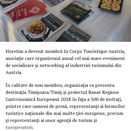
multiculturalitate, influențe austro-ungare, sârbești și
românești, produse locale, vinuri, gastronomie rurală și
un stil de viață încă neuniformizat complet de
globalizare.
Ce s-a întâmplat în România după obținerea titlului
Singura regiune din România care a avut efectiv titlul
Horetim a devenit membră în Corps Touristique Austria,
până acum este Sibiul, desemnat „Regiune Gastronomică
asociație care organizează anual cel mai mare eveniment
Europeană 2019”. Harghita va deține titlul în 2027.
de socializare și networking al industriei turismului din
Austria.
În cazul Sibiului, titlul nu a însemnat doar festivaluri
culinare și promovare externă. A creat un ecosistem nou
În calitate de nou membru, organizația va prezenta
între producători locali, pensiuni, restaurante și turism
destinația Timișoara/Timiș și proiectul Banat Regiune
rural. Programul a fost construit în jurul ideii de
Gastronomică Europeană 2028 în fața a 300 de invitați,
produse locale autentice, agricultură tradițională și
printre care oameni de presă, reprezentanți ai birourilor
conectarea satelor cu marile fluxuri turistice.
turistice naționale din mai multe țări europene, precum
și reprezentanți ai unor agenții de turism și
Comparativ: ce s-a schimbat în regiunile românești
turoperatori.