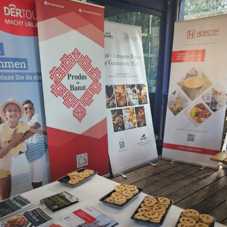
transformări profunde, care poate modela viitorul
economic, turistic și cultural al regiunii.
Banatul nu a intrat doar într-o competiție de imagine, ci
într-un model european de dezvoltare regională care, în
România, a început deja să producă efecte vizibile. După
Sibiu și Harghita, regiunea Banatului încearcă să
folosească gastronomia ca instrument economic,
turistic și identitar, într-un moment în care Europa
redescoperă autenticitatea locală ca resursă strategică.
Titlul de „Regiune Gastronomică Europeană 2028” vine
într-un context în care turismul mondial se schimbă
radical. Oamenii nu mai călătoresc doar pentru
monumente sau city-break-uri rapide. Caută experiențe
locale, povești, gusturi și comunități autentice. Practic,
restaurantele devin noile muzee ale identității regionale.
Banatul mizează exact pe această tendință europeană: