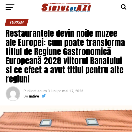
TURISM
Restaurantele devin noile muzee
ale Europei: cum poate transforma
titlul de Regiune Gastronomică
Europeană 2028 viitorul Banatului
si ce efect a avut titlul pentru alte
regiuni
Publicat
acum 3 luni
pe
mai 17, 2026
De
native