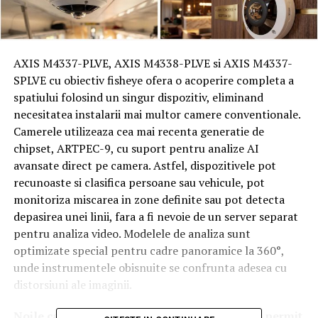
AXIS M4337-PLVE, AXIS M4338-PLVE si AXIS M4337-
SPLVE cu obiectiv fisheye ofera o acoperire completa a
spatiului folosind un singur dispozitiv, eliminand
necesitatea instalarii mai multor camere conventionale.
Camerele utilizeaza cea mai recenta generatie de
chipset, ARTPEC-9, cu suport pentru analize AI
avansate direct pe camera. Astfel, dispozitivele pot
recunoaste si clasifica persoane sau vehicule, pot
monitoriza miscarea in zone definite sau pot detecta
depasirea unei linii, fara a fi nevoie de un server separat
pentru analiza video. Modelele de analiza sunt
optimizate special pentru cadre panoramice la 360°,
unde instrumentele obisnuite se confrunta adesea cu
distorsiuni ale imaginii.
Noile camere panoramice din seria AXIS M43 permit