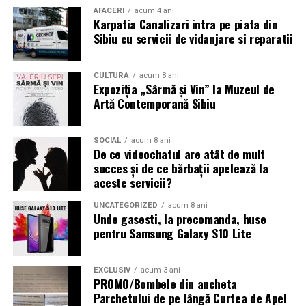
HONOR Watch 6 poate sugera perioade de odihnă,
AFACERI
acum 4 ani
activitate fizică sau exerciții de respirație, pentru
Karpatia Canalizari intra pe piata din
susținerea unei rutine mai echilibrate.
Sibiu cu servicii de vidanjare si reparatii
Astfel, funcțiile avansate de monitorizare sportivă sunt
CULTURĂ
acum 8 ani
completate de instrumente dedicate sănătății și stării de
Expoziția „Sârmă și Vin” la Muzeul de
bine, pentru o experiență care continuă și dincolo de
Artă Contemporană Sibiu
antrenament.
Disponibilitate
SOCIAL
acum 8 ani
De ce videochatul are atât de mult
succes și de ce bărbații apelează la
HONOR Watch 6 este disponibil în România în
aceste servicii?
variantele de culoare Twilight Brown și Shadow Black, la
prețurile recomandate de 1.199 lei, respectiv 1.099 lei
UNCATEGORIZED
acum 8 ani
Unde gasesti, la precomanda, huse
iar până pe 31 august acesta vine cu o reducere de 100
pentru Samsung Galaxy S10 Lite
de lei la toți partenerii oficiali HONOR.
Mai multe informații despre HONOR Watch 6 sunt
EXCLUSIV
acum 3 ani
PROMO/Bombele din ancheta
disponibile pe pagina oficială a produsului:
Parchetului de pe lângă Curtea de Apel