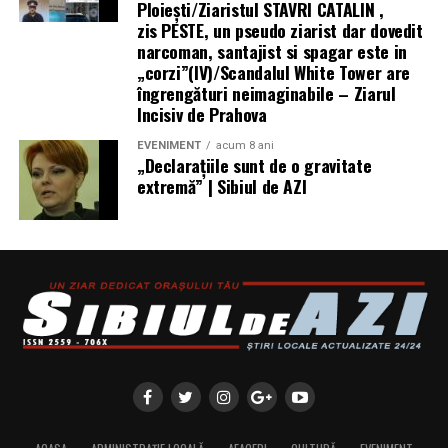
Ploieşti/Ziaristul STAVRI CATALIN ,
https://www.honor.com/ro/wearables/honor-watch-6/.
zis PESTE, un pseudo ziarist dar dovedit
narcoman, santajist si spagar este in
„corzi”(IV)/Scandalul White Tower are
îngrengături neimaginabile – Ziarul
Incisiv de Prahova
EVENIMENT
acum 8 ani
„Declaraţiile sunt de o gravitate
extremă” | Sibiul de AZI