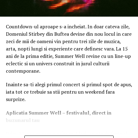
a datelor despre sănătate chiar și în lumina puternică a
soarelui. Alimentat de o baterie Xiaomi Surge de 815
mAh, care oferă până la 21 de zile de autonomie în
Countdown-ul aproape s-a incheiat. In doar cateva zile,
condiții de utilizare ușoară,³ ceasul susține
Domeniul Stirbey din Buftea devine din nou locul in care
monitorizarea continuă a sănătății și urmărirea
zeci de mii de oameni vin pentru trei zile de muzica,
antrenamentului sportiv cu o frecvență de încărcare
arta, nopti lungi si experiente care definesc vara. La 15
redusă.⁴
ani de la prima editie, Summer Well revine cu un line-up
eclectic si un univers construit in jurul culturii
Pentru a oferi informații și mai cuprinzătoare despre
contemporane.
starea de bine zilnică, Xiaomi Watch S5 46mm dispune
de capabilități hardware și software îmbunătățite. Noul
Inainte sa-ti alegi primul concert si primul spot de apus,
model prezintă Passion Mode, care detectează gesturile
iata tot ce trebuie sa stii pentru un weekend fara
de încurajare și le transformă în date măsurabile,
surprize.
inclusiv ritmul cardiac, caloriile arse și numărul de
aplauze. Cu peste 150 de moduri sportive, dispozitivul
Aplica
t
ia Summer Well
– festivalul, direct in
integrează, de asemenea, un senzor de ritm cardiac
buzunarul tau
îmbunătățit cu 4 LED-uri + 4 PD și algoritmi rafinați,
îmbunătățind precizia la 98,4% pentru o monitorizare
Primul lucru pe care merita sa-l faci inainte de festival