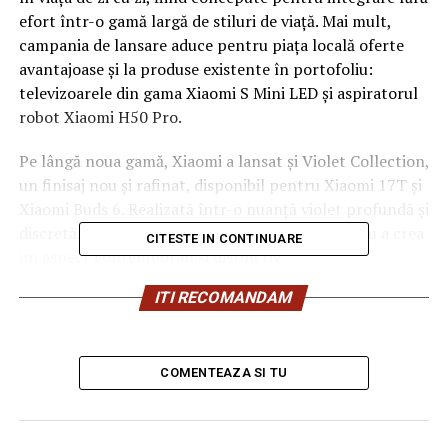
efort într-o gamă largă de stiluri de viață. Mai mult,
campania de lansare aduce pentru piața locală oferte
avantajoase și la produse existente în portofoliu:
televizoarele din gama Xiaomi S Mini LED și aspiratorul
robot Xiaomi H50 Pro.
Pe lângă noua gamă, Xiaomi a lansat și Violet Collection,
un finisaj nou și rafinat, disponibil pentru Xiaomi 17T și
Xiaomi Buds 6. Realizată într-o nuanță violet profundă și
discretă, colecția îmbină lumina și textura pentru a crea
CITESTE IN CONTINUARE
un aspect contemporan și distinctiv.
ITI RECOMANDAM
Xiaomi a dezvăluit și noua sa gamă de dispozitive
inteligente Smart Tech pentru piața globală, care
include televizoare noi și un aspirator robot. Aceste noi
produse marchează o extindere și un pas major în
COMENTEAZA SI TU
strategia ecosistemului inteligent „Human × Car ×
Home” a Xiaomi, ce aduce o conectivitate mai
inteligentă, o eficiență sporită și experiențe de viață mai