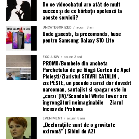
Carrefour.
De ce videochatul are atât de mult
succes și de ce bărbații apelează la
HONOR Watch 6 este disponibil în România în
Xiaomi Smart Band 10 Pro
aceste servicii?
variantele de culoare Twilight Brown și Shadow Black, la
prețurile recomandate de 1.199 lei, respectiv 1.099 lei
UNCATEGORIZED
acum 8 ani
Versiunea standard, preț recomandat de 409.99 lei
Unde gasesti, la precomanda, huse
iar până pe 31 august acesta vine cu o reducere de 100
pentru Samsung Galaxy S10 Lite
de lei la toți partenerii oficiali HONOR.
Versiunea NFC, preț recomandat de 499.99 lei și
disponibilitate de la jumătatea lunii iunie.
Mai multe informații despre HONOR Watch 6 sunt
EXCLUSIV
acum 3 ani
PROMO/Bombele din ancheta
disponibile pe pagina oficială a produsului:
Promoțional, timp de o lună, utilizatorii primesc și un
Parchetului de pe lângă Curtea de Apel
voucher echivalent a 10% din valoarea produsului.
Ploieşti/Ziaristul STAVRI CATALIN ,
https://www.honor.com/ro/wearables/honor-watch-6/.
zis PESTE, un pseudo ziarist dar dovedit
Noul dispozitiv, versiunea standard, este disponibil pe
narcoman, santajist si spagar este in
www.mi.com/ro
, MiStore, în rețelele eMag, Flanco, Altex
„corzi”(IV)/Scandalul White Tower are
și, în viitor, Carrefour.
îngrengături neimaginabile – Ziarul
Incisiv de Prahova
Noul dispozitiv, versiunea NFC, este disponibil pe
EVENIMENT
acum 8 ani
www.mi.com/ro
, MiStore, în rețelele Altex și, în viitor,
„Declaraţiile sunt de o gravitate
Carrefour
extremă” | Sibiul de AZI