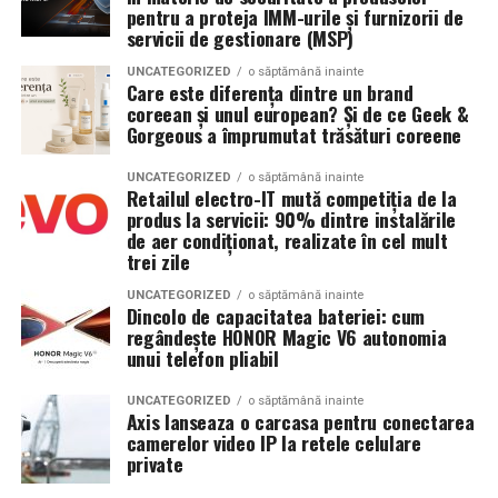
fiecare dintre aceste cerințe într-o realitate.
pentru a proteja IMM-urile și furnizorii de
accesului in festival.
îmbunătățirea eficienței în timp, fie că obiectivul este
servicii de gestionare (MSP)
creșterea performanței sau construirea unei rutine de
De asemenea, Summer Well promoveaza un mediu sigur
UNCATEGORIZED
o săptămână inainte
antrenament mai bine structurate.
Care este diferența dintre un brand
si responsabil, iar consumul de substante interzise este
coreean și unul european? Și de ce Geek &
strict interzis.
Monitorizarea precisă a traseului cu HONOR
Gorgeous a împrumutat trăsături coreene
AccuTrack
Regulamentul complet, impreuna cu lista obiectelor
UNCATEGORIZED
o săptămână inainte
Retailul electro-IT mută competiția de la
permise si interzise, poate fi consultat pe site-ul oficial
Pentru activitățile în aer liber, HONOR Watch 6
produs la servicii: 90% dintre instalările
al festivalului.
integrează tehnologia HONOR AccuTrack, susținută de
de aer condiționat, realizate în cel mult
un nou chipset GNSS și de un sistem GPS dual-band,
trei zile
Un festival construit
impreuna cu partenerii sai
pentru conectare mai rapidă la sateliți și urmărirea
UNCATEGORIZED
o săptămână inainte
traseului.
Dincolo de capacitatea bateriei: cum
Summer Well 2026 este un festival Orange, sustinut de
regândește HONOR Magic V6 autonomia
parteneri care contribuie la experienta editiei
unui telefon pliabil
Sistemul avansat de poziționare oferă informații
aniversare: glo™, ING, Peroni Nastro Azzurro, Ursus,
detaliate pe durata activității, fie că utilizatorii aleargă
UNCATEGORIZED
o săptămână inainte
Bacardi, Martini, Jagermeister, Jack Daniel’s, Mega
în oraș, explorează trasee în natură sau descoperă zone
Axis lanseaza o carcasa pentru conectarea
Image, Pepsi, Fashion Days, alpro, Transalpina, vitamin
noi.
camerelor video IP la retele celulare
aqua, Lay’s, e-on, Academia de Studii Economice din
private
Bucuresti, FABIZ, Bucharest Business School, biciclop,
Control tactil eficient chiar și în condiții de umiditate