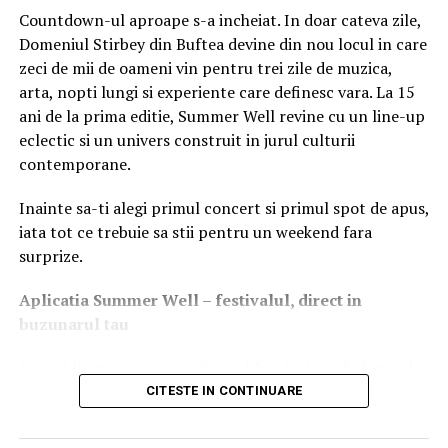
cu un perete interior separator pentru delimitarea
Countdown-ul aproape s-a incheiat. In doar cateva zile,
compartimentului de haine personale de cel pentru haine de
Domeniul Stirbey din Buftea devine din nou locul in care
lucru. In partea superioara este prevazut cu o polita si, in plus, cu
zeci de mii de oameni vin pentru trei zile de muzica,
o bara pentru umerase si un carlig.
arta, nopti lungi si experiente care definesc vara. La 15
ani de la prima editie, Summer Well revine cu un line-up
Livrat in stare complet asamblata, obiectul de mobilier este asezat
eclectic si un univers construit in jurul culturii
pe o bancuta cu inaltimea de 400 de milimetri, utila atunci cand
contemporane.
muncitorii se schimba. In plus, picioarele bancutei usureaza
curatarea spatiului de sub, astfel incat nu exista riscul sa se
Inainte sa-ti alegi primul concert si primul spot de apus,
acumuleze murdarie si umezeala ori sa apara rugina.
iata tot ce trebuie sa stii pentru un weekend fara
surprize.
La cerere, produsul poate fi echipat si cu un acoperis inclinat sau
cu picioare metalice aplicate prin sudura, cu terminatie din plastic
Aplica
t
ia Summer Well
– festivalul, direct in
reglabila pe inaltime. Alte optiuni sunt sistemul de inchidere cu
buzunarul tau
lacat, o polita suplimentara, mai multe agatatori de tip carlig si
Primul lucru pe care merita sa-l faci inainte de festival
diferite alte tipuri de inchideri, fata de cea standard, precum cu
este sa descarci aplicatia Summer Well, disponibila in
CITESTE IN CONTINUARE
moneda sau cu cifru.
App Store si Google Play.
Dulapul are urmatoarele dimensiuni: latimea de 400 de milimetri,