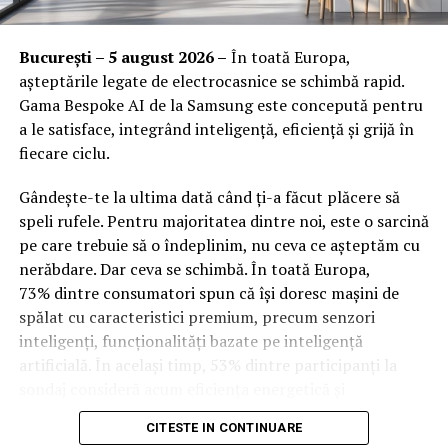
Orange Shop Victoriei (9:00 – 18:00)
conceput special pentru scule si unelte, vor fi indeplinite toate
Orange Shop Plaza (12:00 – 20:00)
necesitatile angajatilor dintr-un atelier auto. Verifica oferta
București – 5 august 2026 –
În toată Europa,
disponibila in magazinul online Viamond.ro, pentru a alege exact
Orange Shop Park Lake (12:00 – 20:00)
așteptările legate de electrocasnice se schimbă rapid.
produsele de care ai nevoie!
Gama Bespoke AI de la Samsung este concepută pentru
Incepand cu luni, 3.08, batarile pot fi comandate si prin
a le satisface, integrând inteligență, eficiență și grijă în
aplicatia WOLT.
ARTICOLE PE ACEIASI TEMA:
VESTIAR METALIC
fiecare ciclu.
Intre 3 si 6 august: 10:00 – 20:00
URMATORUL
Gândește-te la ultima dată când ți-a făcut plăcere să
Cum sa alegi mobilierul pentru living
Vineri, 7 august: 10:00 – 13:00
speli rufele. Pentru majoritatea dintre noi, este o sarcină
NU RATATI
pe care trebuie să o îndeplinim, nu ceva ce așteptăm cu
Cum să ai o casă răcoroasă și confortabilă cu noile
Ridicarea bratarilor inainte de festival se poate face
nerăbdare. Dar ceva se schimbă. În toată Europa,
aparate de aer condiționat de la TCL
exclusiv de catre detinatorii de abonamente sau invitatii
73% dintre consumatori spun că își doresc mașini de
de tip full pass.
spălat cu caracteristici premium, precum senzori
inteligenți, funcționalități bazate pe inteligență
Accesul i
n festival
artificială. În același timp, 53% dintre participanți la
sondaj consideră acum eficiența energetică și
Intrarea in festival se face, ca in fiecare an, din strada
optimizarea bazată pe inteligență artificială drept
Oltului.
CITESTE IN CONTINUARE
factori-cheie în alegerea electrocasnicelor. Cererea