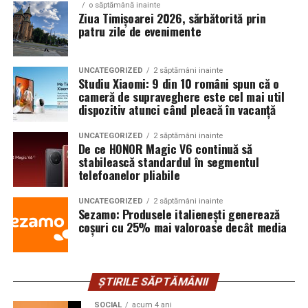
o săptămână inainte
syoss, InterContinental Athénée Palace, Secom.
Ziua Timișoarei 2026, sărbătorită prin
Apa de pe ecran poate afecta răspunsul la atingere și
patru zile de evenimente
Abonamentele sunt disponibile pe summerwell.ro la
poate îngreuna utilizarea ceasului în timpul
pretul de 513 lei. De asemenea, pot fi achizitionate
antrenamentelor sau pe vreme nefavorabilă.
bilete de o zi la pretul de 351 lei pentru vineri si
UNCATEGORIZED
2 săptămâni inainte
Studiu Xiaomi: 9 din 10 români spun că o
HONOR Watch 6 răspunde acestei provocări prin
sambata, respectiv 426.6 lei pentru duminica.
cameră de supraveghere este cel mai util
funcția Water-Touch Control, care menține ecranul
dispozitiv atunci când pleacă în vacanță
receptiv chiar și atunci când utilizatorul are mâinile ude
sau folosește ceasul în ploaie, facilitând interacțiunea în
UNCATEGORIZED
2 săptămâni inainte
De ce HONOR Magic V6 continuă să
mai multe scenarii de utilizare.
stabilească standardul în segmentul
telefoanelor pliabile
Mai mult decât un partener pentru sport
UNCATEGORIZED
2 săptămâni inainte
Sezamo: Produsele italienești generează
Dincolo de funcțiile dedicate antrenamentelor, HONOR
coșuri cu 25% mai valoroase decât media
Watch 6 este conceput pentru utilizarea de zi cu zi,
având o autonomie de până la 35 de zile. Într-o
categorie în care autonomia medie este de 5–7 zile,
potrivit Intel Market Research², această performanță
ȘTIRILE SĂPTĂMÂNII
reduce frecvența încărcărilor și permite monitorizarea
SOCIAL
acum 4 ani