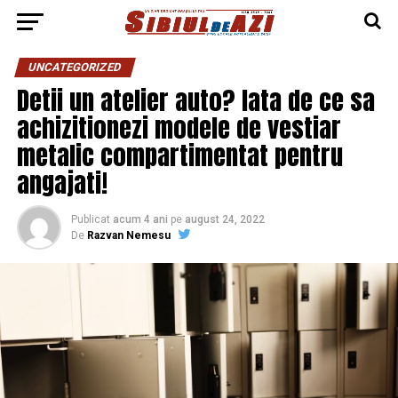
UNCATEGORIZED
Detii un atelier auto? Iata de ce sa
achizitionezi modele de vestiar
metalic compartimentat pentru
angajati!
Publicat
acum 4 ani
pe
august 24, 2022
De
Razvan Nemesu