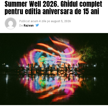
Summer Well 2026. Ghidul complet
pentru editia aniversara de 15 ani
Publicat
acum 4 zile
pe
august 5, 2026
De
Razvan
vestiar metalic
Vestiar metalic compartimentat, cu picioare si bancuta
Produsul este realizat din tabla sudata, cu o grosime de 0,7
milimetri. Materialul si constructia robusta permit o utilizare de
lunga durata, fara a fi necesare interventii sau reparatii. Este dotat