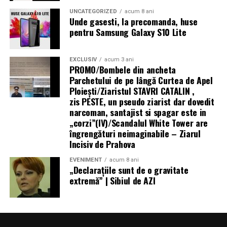
prețurile recomandate de 1.199 lei, respectiv 1.099 lei
UNCATEGORIZED
acum 8 ani
Unde gasesti, la precomanda, huse
iar până pe 31 august acesta vine cu o reducere de 100
pentru Samsung Galaxy S10 Lite
de lei la toți partenerii oficiali HONOR.
Mai multe informații despre HONOR Watch 6 sunt
EXCLUSIV
acum 3 ani
PROMO/Bombele din ancheta
disponibile pe pagina oficială a produsului:
Parchetului de pe lângă Curtea de Apel
Ploieşti/Ziaristul STAVRI CATALIN ,
https://www.honor.com/ro/wearables/honor-watch-6/.
zis PESTE, un pseudo ziarist dar dovedit
narcoman, santajist si spagar este in
„corzi”(IV)/Scandalul White Tower are
îngrengături neimaginabile – Ziarul
Incisiv de Prahova
EVENIMENT
acum 8 ani
„Declaraţiile sunt de o gravitate
extremă” | Sibiul de AZI