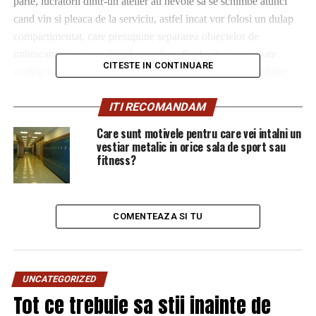
parte, lucratorii dintr-un atelier au nevoie sa se schimbe atunci
cand vin si pleaca de la serviciu, astfel incat vor folosi un dulap
compartimentat, care presupune separarea obiectelor de
imbracaminte curate de cele murdare. Pe de alta parte, toate
CITESTE IN CONTINUARE
sculele folosite in domeniu au nevoie de un obiect de mobilier
conceput special in acest scop.
ITI RECOMANDAM
Care sunt motivele pentru care vei intalni un
vestiar metalic in orice sala de sport sau
fitness?
COMENTEAZA SI TU
UNCATEGORIZED
Tot ce trebuie sa stii inainte de