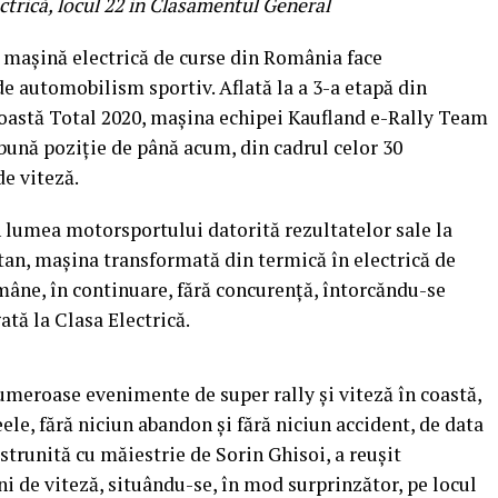
ectrică, locul 22 in Clasamentul General
a mașină electrică de curse din România face
e automobilism sportiv. Aflată la a 3-a etapă din
oastă Total 2020, mașina echipei Kaufland e-Rally Team
bună poziție de până acum, din cadrul celor 30
de viteză.
 lumea motorsportului datorită rezultatelor sale la
tan, mașina transformată din termică în electrică de
mâne, în continuare, fără concurență, întorcăndu-se
ată la Clasa Electrică.
numeroase evenimente de super rally și viteză în coastă,
ele, fără niciun abandon și fără niciun accident, de data
 strunită cu măiestrie de Sorin Ghisoi, a reușit
i de viteză, situându-se, în mod surprinzător, pe locul