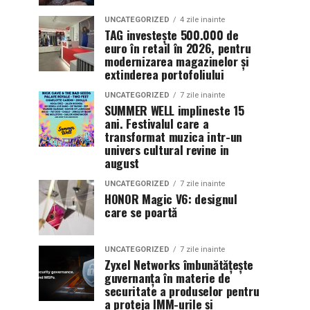
UNCATEGORIZED
4 zile inainte
TAG investește 500.000 de
euro în retail în 2026, pentru
modernizarea magazinelor și
extinderea portofoliului
UNCATEGORIZED
7 zile inainte
SUMMER WELL implineste 15
ani. Festivalul care a
transformat muzica intr-un
univers cultural revine in
august
UNCATEGORIZED
7 zile inainte
HONOR Magic V6: designul
care se poartă
UNCATEGORIZED
7 zile inainte
Zyxel Networks îmbunătățește
guvernanța în materie de
securitate a produselor pentru
a proteja IMM-urile și