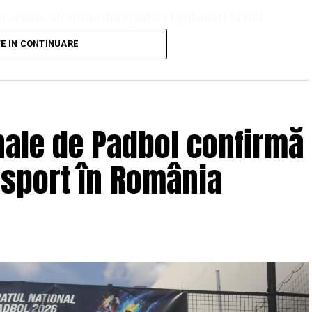
echipe, alcătuite din sportivi legitimați la trei
bol din țară.
TE IN CONTINUARE
bil. În faza grupelor, optimilor și sferturilor de
meciuri
, toate câștigate
fără să piardă niciun
calificându-se fără emoții în semifinale.
nale de Padbol confirmă
 sport în România