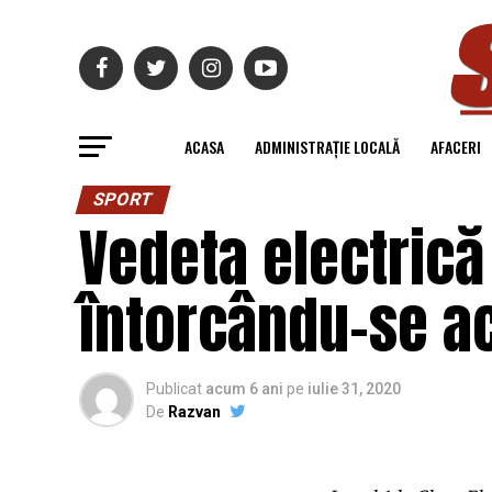
ACASA
ADMINISTRAȚIE LOCALĂ
AFACERI
SPORT
Vedeta electrică 
întorcându-se a
Publicat
acum 6 ani
pe
iulie 31, 2020
De
Razvan