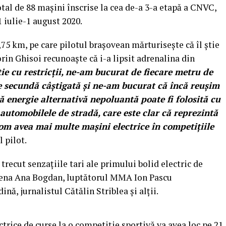
otal de 88 mașini înscrise la cea de-a 3-a etapă a CNVC,
1 iulie-1 august 2020.
75 km, pe care pilotul brașovean mărturisește că îl știe
orin Ghisoi recunoaște că i-a lipsit adrenalina din
ie cu restricții, ne-am bucurat de fiecare metru de
 secundă câștigată și ne-am bucurat că încă reușim
 energie alternativă nepoluantă poate fi folosită cu
 automobilele de stradă, care este clar că reprezintă
vom avea mai multe mașini electrice în competițiile
 pilot.
trecut senzațiile tari ale primului bolid electric de
ena Ana Bogdan, luptătorul MMA Ion Pascu
nă, jurnalistul Cătălin Striblea și alții.
trice de curse la o competiție sportivă va avea loc pe 21