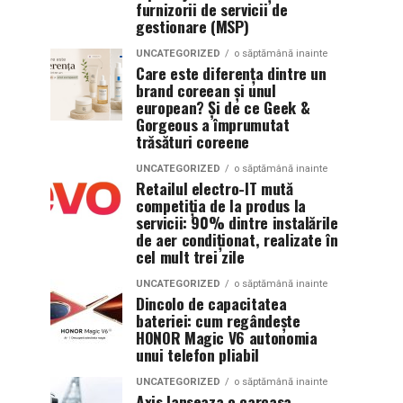
furnizorii de servicii de
gestionare (MSP)
UNCATEGORIZED
o săptămână inainte
Care este diferența dintre un
brand coreean și unul
european? Și de ce Geek &
Gorgeous a împrumutat
trăsături coreene
UNCATEGORIZED
o săptămână inainte
Retailul electro-IT mută
competiția de la produs la
servicii: 90% dintre instalările
de aer condiționat, realizate în
cel mult trei zile
UNCATEGORIZED
o săptămână inainte
Dincolo de capacitatea
bateriei: cum regândește
HONOR Magic V6 autonomia
unui telefon pliabil
UNCATEGORIZED
o săptămână inainte
Axis lanseaza o carcasa