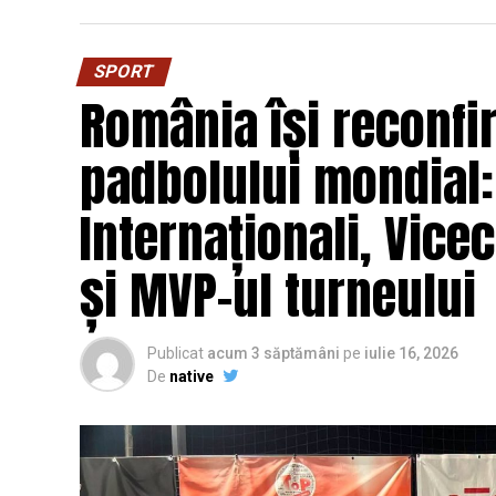
SPORT
România își reconfir
padbolului mondial
Internaționali, Vice
și MVP-ul turneului
Publicat
acum 3 săptămâni
pe
iulie 16, 2026
De
native