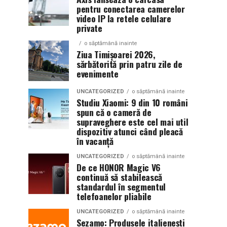
pentru conectarea camerelor
video IP la retele celulare
private
o săptămână inainte
Ziua Timișoarei 2026,
sărbătorită prin patru zile de
evenimente
UNCATEGORIZED
o săptămână inainte
Studiu Xiaomi: 9 din 10 români
spun că o cameră de
supraveghere este cel mai util
dispozitiv atunci când pleacă
în vacanță
UNCATEGORIZED
o săptămână inainte
De ce HONOR Magic V6
continuă să stabilească
standardul în segmentul
telefoanelor pliabile
UNCATEGORIZED
o săptămână inainte
Sezamo: Produsele italienești