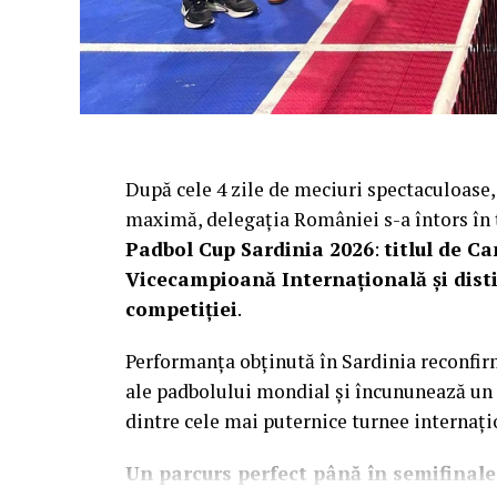
După cele 4 zile de meciuri spectaculoase, 
maximă, delegația României s-a întors în ț
Padbol Cup Sardinia 2026
:
titlul de C
Vicecampioană Internațională și disti
competiției
.
Performanța obținută în Sardinia reconfir
ale padbolului mondial și încununează un 
dintre cele mai puternice turnee internați
Un parcurs perfect până în semifinale