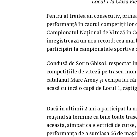
Locul 1 la Clasa El
Pentru al treilea an consecutiv, prim
performanță în cadrul competițiilor d
Campionatul Național de Viteză în C
înregistrează un nou record: cea mai 
participări la campionatele sportive 
Condusă de Sorin Ghisoi, respectat în
competițiile de viteză pe traseu mon
catalanul Marc Areny și echipa lui ră
acasă cu încă o cupă de Locul 1, câștig
Dacă în ultimii 2 ani a participat la 
reușind să termine cu bine toate trase
aceasta, simpatica electrică de curse,
performanța de a surclasa 66 de mașin