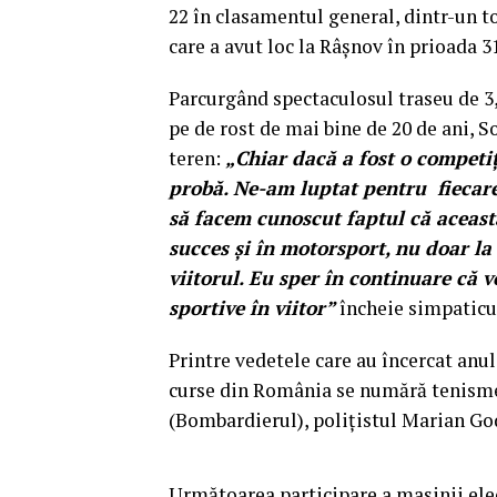
22 în clasamentul general, dintr-un t
care a avut loc la Râșnov în prioada 3
Parcurgând spectaculosul traseu de 3,
pe de rost de mai bine de 20 de ani, S
teren:
„Chiar dacă a fost o competiț
probă. Ne-am luptat pentru fiecare
să facem cunoscut faptul că această
succes și în motorsport, nu doar la
viitorul. Eu sper în continuare că 
sportive în viitor”
încheie simpaticul
Printre vedetele care au încercat anul 
curse din România se numără tenism
(Bombardierul), polițistul Marian Godi
Următoarea participare a mașinii elec